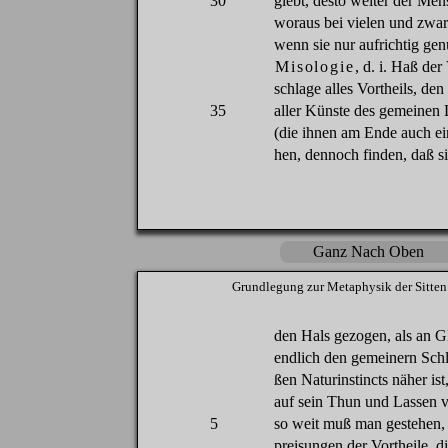
30
giebt
,
desto
weiter
der
Men
woraus
bei
vielen
und
zwar
wenn
sie
nur
aufrichtig
gen
Misologie
,
d
.
i
.
Haß
der
schlage
alles
Vortheils
,
den
35
aller
Künste
des
gemeinen
(
die
ihnen
am
Ende
auch
ei
hen,
dennoch
finden
,
daß
s
Ganz Nach Oben
Grundlegung
zur
Metaphysik
der
Sitten
den
Hals
gezogen
,
als
an
Gl
endlich
den
gemeinern
Sch
ßen
Naturinstincts nä
her
ist
auf
sein
Thun
und
Lassen
v
5
so
weit
muß
man
gestehen
preisungen
der
Vortheile
,
d