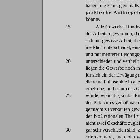
haben
;
die
Ethik
gleichfalls
praktische Anthropol
könnte
.
15
Alle
Gewerbe
,
Handw
der
Arbeiten
gewonnen
,
da
sich
auf
gewisse
Arbeit
,
die
merklich
unterscheidet
,
ein
und
mit
mehrerer
Leichtigk
20
unterschieden
und
vertheilt
liegen
die
Gewerbe
noch
i
für
sich
ein
der
Erwä
gung
die
reine
Philosophie in all
erheische
, und
es
um
das
G
25
würde
,
wenn
die
,
so
das
Em
des
Publicums
gemäß
nach
gemischt
zu
verkaufen
gew
den
bloß
rationalen
Theil
z
nicht
zwei
Geschäfte
zugle
30
gar
sehr
verschieden
sind
,
erfordert
wird
, und
deren
V