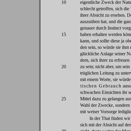
10
eigentliche
Zweck
der
Natu
schlecht
getroffen
,
sich
die
ihrer
Absicht
zu
ersehen
.
D
auszuüben
hat
, und
die
gan
genauer
durch
Instinct
vorg
15
haben
erhalten
werden
kön
kann, und
sollte
diese
ja
ob
den
sein
,
so
würde
sie
ihm
glückliche
Anlage
seiner
Na
dern
,
sich
ihrer
zu
erfreuen
20
zu
sein
;
nicht
aber
,
um
sein
trüglichen
Leitung
zu
unter
mit
einem
Worte
,
sie
würde
tischen
Gebrauch
auss
schwachen
Einsichten
ihr
s
25
Mittel
dazu
zu
gelangen
au
Wahl
der
Zwecke
,
sondern
mit
weiser
Vorsorge
ledigli
In
der
That
finden
wir
sich
mit
der
Absicht
auf
de