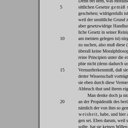
Denn
bei
dem
,
was
morali
5
sittlichen
Gesetze
gemäß
geschehen
;
widrigenfalls
is
weil
der
unsittliche
Grund
aber
gesetzwidrige
Handlu
liche
Gesetz
in
seiner
Reini
10
am
meisten
gelegen
ist)
nir
zu
suchen
,
also
muß
diese
(
überall
keine
Moralphiloso
reine
Principien
unter
die
em
phie
nicht
(
denn
dadurch
un
15
Vernunfterkenntniß
,
daß
sie
derter
Wissenschaft
vorträg
sie
eben
durch
diese
Verme
Abbruch
thut
und
ihrem
ei
Man
denke
doch
ja
ni
20
an
der
Propädeutik
des
ber
nämlich
der
von
ihm
so
gen
weisheit
,
habe
, und
hier
gen
sei
.
Eben
darum
,
weil
s
sollte
,
hat
sie
keinen
Wille