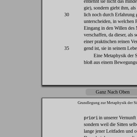
entlehnt
sie
nicht
das
minde
gie),
sondern
giebt
ihm
,
als
30
lich
noch
durch
Erfahrung
unterscheiden
, in
welchen
Eingang
in
den
Willen
des
verschaffen
,
da
dieser
,
als
s
einer
praktischen
reinen
Ve
35
gend
ist,
sie
in
seinem
Lebe
Eine
Metaphysik
der
S
bloß
aus
einem
Bewegungs
Ganz Nach Oben
Grundlegung
zur
Metaphysik
der
Si
priori
in
unserer
Vernunft
sondern
weil
die
Sitten
selb
lange
jener
Leitfaden
und
o