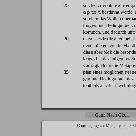
25
solchen
,
der
ohne
alle empi
a priori
bestimmt
werde
,
sondern
das
Wollen
überha
lungen
und
Bedingungen
,
kommen
, und
dadurch
unte
30
eben
so
wie
die
allgemeine
denen
die
erstere
die
Handl
diese
aber
bloß
die
besonde
kens
,
d
.
i
.
desjenigen
,
wodu
vorträgt
.
Denn
die
Metaphy
35
pien
eines
möglichen
rein
gen
und
Bedingungen
des
tentheils
aus
der
Psycholog
Ganz Nach Oben
Grundlegung
zur
Metaphysik
der
Si