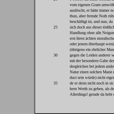
vom
eigenen
Gram
umwölk
auslöscht
,
er
hätte
immer
n
thun
,
aber
fremde
Noth
rüh
beschäftigt
ist, und
nun
,
da
25
sich
doch
aus
dieser
tödtlic
Handlung
ohne
alle
Neigu
erst
ihren
ächten
moralisch
oder
jenem
überhaupt
weni
(
übrigens
ein
ehrlicher
Man
30
gegen
die
Leiden
anderer
w
mit
der
besondern
Gabe
de
dergleichen
bei
jedem
ande
Natur
einen
solchen
Mann
duct
sein
würde
)
nicht
eige
35
de
er
denn
nicht
noch
in
si
hern
Werth
zu
geben
,
als
de
Allerdings
!
gerade
da
hebt