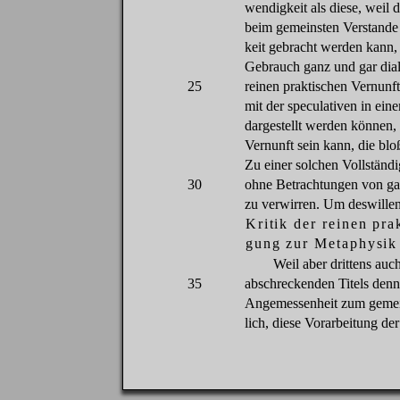
wendigkeit
als
diese
,
weil
d
beim
gemeinsten
Verstande
keit
gebracht
werden
kann
Gebrauch
ganz
und
gar
dial
25
reinen
praktischen
Vernunft
mit
der
speculativen
in
ein
dargestellt
werden
können
,
Vernunft
sein
kann,
die
blo
Zu
einer
solchen
Vollständi
30
ohne
Betrachtungen
von
ga
zu
verwirren
.
Um
deswille
Kritik
der
reinen
pra
gung
zur
Metaphysi
Weil
aber
drittens
auc
35
abschreckenden
Titels
denn
Angemessenheit
zum
geme
lich,
diese
Vorarbeitung
der