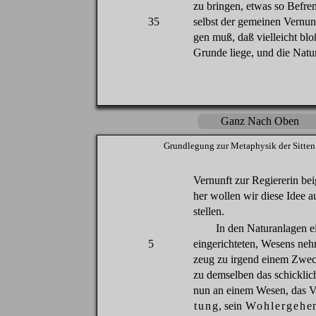
zu
bringen
,
etwas
so
Befre
35
selbst
der
gemeinen
Vernun
gen
muß
,
daß
vielleicht
blo
Grunde
liege
, und
die
Natu
Ganz Nach Oben
Grundlegung
zur
Metaphysik
der
Sitten
Vernunft
zur
Regiererin
bei
her
wollen
wir
diese
Idee
a
stellen
.
In
den
Naturanlagen
e
5
eingerichteten
,
Wesens
neh
zeug
zu
irgend
einem
Zwec
zu
demselben
das
schicklic
nun
an
einem
Wesen
,
das
V
tung
,
sein
Wohlergehe