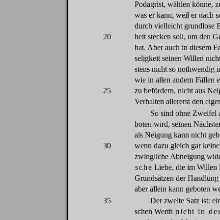
Podagrist
,
wählen
könne
,
z
was
er
kann,
weil
er
nach
s
durch
vielleicht
grundlose
20
heit
stecken
soll
,
um
den
G
hat
.
Aber
auch
in
diesem
Fa
seligkeit
seinen
Willen
nich
stens
nicht
so
nothwendig
i
wie
in allen
andern
Fällen
e
25
zu
befördern
,
nicht
aus
Nei
Verhalten
allererst
den
eige
So
sind
ohne
Zweifel
boten
wird
,
seinen
Nächste
als
Neigung
kann
nicht
geb
30
wenn
dazu
gleich
gar
keine
zwingliche
Abneigung
wide
sche
Liebe
,
die
im
Willen
Grundsätzen
der
Handlung
aber
allein
kann
geboten
we
35
Der
zweite
Satz
ist:
ei
schen
Werth
nicht
in
de