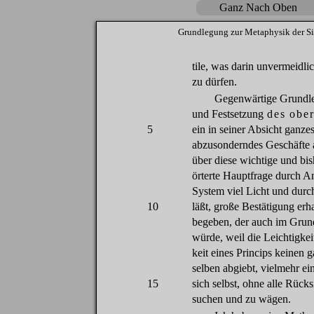
Ganz Nach Oben
Grundlegung
zur
Metaphysik
der
Si
tile,
was
darin
unvermeidli
zu
dürfen
.
Gegenwärtige
Grundl
und
Festsetzung
des
ober
5
ein
in
seiner
Absicht
ganze
abzusonderndes
Geschäfte
über
diese
wichtige
und
bis
örterte
Hauptfrage
durch
A
System
viel
Licht
und
durc
10
läßt
,
große
Bestätigung
erh
begeben
,
der
auch
im
Grun
würde
,
weil
die
Leichtigkei
keit
eines
Princips
keinen
g
selben
abgiebt
,
vielmehr
ei
15
sich
selbst
,
ohne
alle
Rücks
suchen
und
zu
wä
gen
.