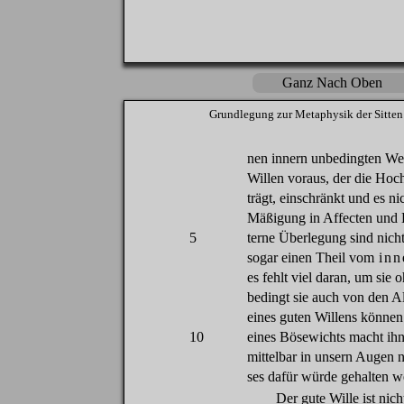
Ganz Nach Oben
Grundlegung
zur
Metaphysik
der
Sitten
nen
innern
unbedingten
We
Willen
voraus
,
der
die
Hoch
trägt
,
einschränkt
und
es
ni
Mäßigung
in
Affecten
und
5
terne
Überlegung
sind
nich
sogar
einen
Theil
vom
inn
es
fehlt
viel
daran
,
um
sie
o
bedingt
sie
auch
von
den
Al
eines
guten
Willens
können
10
eines
Bösewichts
macht
ih
mittelbar
in
unsern
Augen
ses
dafür
würde
gehalten
w
Der
gute
Wille ist
nich