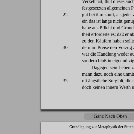
Verkehr
ist,
thut
dieses
auc
festgesetzten
allgemeinen
P
25
gut
bei
ihm
kauft
,
als
jeder
ein
das
ist
lange
nicht
genu
habe
aus
Pflicht
und
Grund
theil
erforderte
es
;
daß
er
ab
zu
den
Käufern
haben
sollt
30
dern
im
Preise
den
Vorzug
war
die
Handlung
weder
a
sondern
bloß
in
eigennützig
Dagegen
sein
Leben
z
mann
dazu
noch
eine
unmit
35
oft
ängstliche
Sorgfalt
,
die
doch
keinen
innern
Werth
u
Ganz Nach Oben
Grundlegung
zur
Metaphysik
der
Sitten