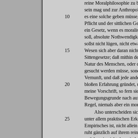
reine
Moralphilosophie
zu
sein
mag
und
zur
Anthropo
10
es
eine
solche
geben
müsse
Pflicht
und
der
sittlichen
Ge
ein
Gesetz
,
wenn
es
morali
soll
, absolute
Nothwendigke
sollst
nicht
lü
gen
, nicht
etw
15
Wesen
sich
aber
daran
nich
Sittengesetze
;
daß
mithin
d
Natur
des
Menschen
,
oder
gesucht
werden
müsse
,
son
Vernunft
, und
daß
jede
and
20
bloßen
Erfahrung
gründet
,
meine
Vorschrift
,
so
fern
si
Bewegungsgrunde
nach
au
Regel
,
niemals
aber
ein
mor
Also
unterscheiden
si
25
unter
allem praktischen
Erk
Empirisches ist,
nicht
allein
ruht
gänzlich
auf
ihrem
rei