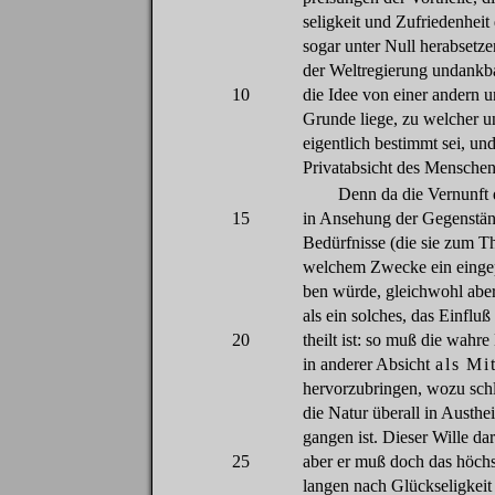
seligkeit
und
Zufriedenheit
sogar
unter
Null
herabsetze
der
Weltregierung
undankb
10
die
Idee
von
einer
andern
u
Grunde
liege
,
zu
welcher
u
eigentlich
bestimmt
sei
, un
Privatabsicht
des
Mensche
Denn
da
die
Vernunft
15
in
Ansehung
der
Gegenstä
Bedürfnisse
(
die
sie
zum
Th
welchem
Zwecke
ein
einge
ben
würde
,
gleichwohl
abe
als
ein
solches
,
das
Einfluß
20
theilt
ist:
so
muß
die
wahre
in
anderer
Absicht
als
Mit
hervorzubringen
,
wozu
sch
die
Natur
überall
in
Austhei
gangen
ist.
Dieser
Wille
dar
25
aber
er
muß
doch
das
höchs
langen
nach
Glückseligkeit