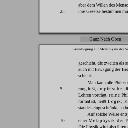
aber
dem
Willen
des
Mensc
25
ihre
Gesetze
bestimmen
mu
Ganz Nach Oben
Grundlegung
zur
Metaphysik
der
Si
geschieht
,
die
zweiten
als
s
auch
mit
Erwä
gung
der
Be
schieht
.
Man
kann alle Philos
5
rung
fußt
,
empirische
,
d
Lehren
vorträgt
,
reine
Phi
formal ist,
heißt
Logik
; is
standes
eingeschränkt
,
so
h
Auf
solche
Weise
ents
10
einer
Metaphysik
der
N
Die
Physik
wird
also
ihren