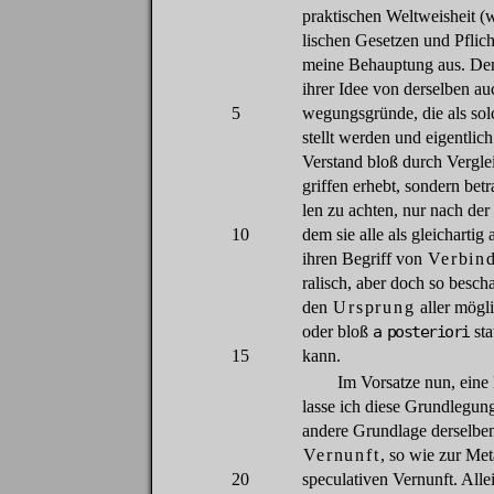
praktischen
Weltweisheit
(
w
lischen
Gesetzen
und
Pflich
meine
Behauptung
aus
.
De
ihrer
Idee
von
derselben
au
5
wegungsgründe
,
die
als
sol
stellt
werden
und
eigentlich
Verstand
bloß
durch
Vergle
griffen
erhebt
,
sondern
betr
len
zu
achten
,
nur
nach
der
10
dem
sie
alle
als
gleichartig
ihren
Begriff
von
Verbind
ralisch,
aber
doch
so
bescha
den
Ursprung
aller
mögl
oder
bloß
a posteriori
sta
15
kann.
Im
Vorsatze
nun
,
eine
lasse
ich
diese
Grundlegun
andere
Grundlage
derselbe
Vernunft
,
so
wie
zur
Met
20
speculativen
Vernunft
.
Alle