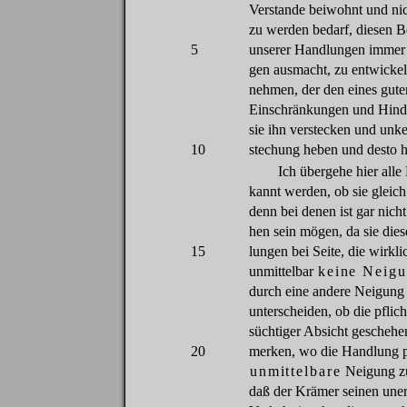
Verstande
beiwohnt
und
ni
zu
werden
bedarf
,
diesen
B
5
unserer
Handlungen
immer
gen
ausmacht
,
zu
entwicke
nehmen
,
der
den
eines
gute
Einschränkungen
und
Hind
sie
ihn
verstecken
und
unke
10
stechung
heben
und
desto
h
Ich
übergehe
hier
alle
kannt
werden
,
ob
sie
gleich
denn
bei
denen
ist
gar
nicht
hen
sein
mö
gen
,
da
sie
dies
15
lungen
bei
Seite
,
die
wirkli
unmittelbar
keine
Neig
durch
eine
andere
Neigung
unterscheiden
,
ob
die
pflic
süchtiger
Absicht
geschehe
20
merken
,
wo
die
Handlung
unmittelbare
Neigung
z
daß
der
Krämer
seinen
une