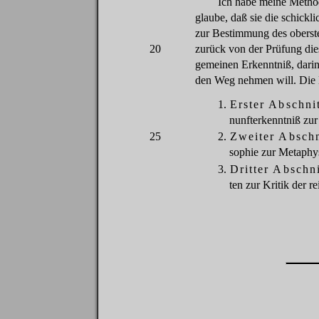
Ich
habe
meine
Metho
glaube
,
daß
sie
die
schickli
zur
Bestimmung
des
oberst
20
zurück
von
der
Prü
fung
die
gemeinen
Erkenntniß
,
dari
den
Weg
nehmen
will
.
Die
1.
Erster
Abschni
nunfterkenntniß
zur
25
2.
Zweiter
Abschn
sophie
zur
Metaphy
3.
Dritter
Abschni
ten
zur
Kritik
der
re