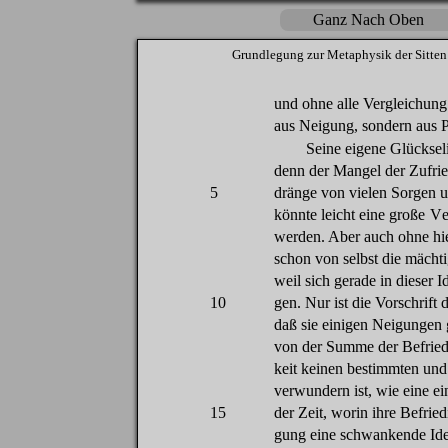
Ganz Nach Oben
Grundlegung
zur
Metaphysik
der
Sitten
und
ohne
alle
Vergleichung
aus
Neigung
,
sondern
aus
P
Seine
eigene
Glücksel
denn
der
Mangel
der
Zufri
5
dränge
von
vielen
Sorgen
u
könnte
leicht
eine
große
V
werden
.
Aber
auch
ohne
hi
schon
von
selbst
die
mächti
weil
sich
gerade
in
dieser
Id
10
gen
.
Nur
ist
die
Vorschrift
d
daß
sie
einigen
Neigungen
von
der
Summe
der
Befrie
keit
keinen
bestimmten
un
verwundern
ist,
wie
eine
ei
15
der
Zeit
,
worin
ihre
Befrie
gung
eine
schwankende
Id