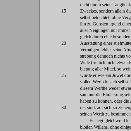
nicht
durch
seine
Tauglichk
15
Zweckes
,
sondern
allein
du
selbst
betrachtet
,
ohne
Verg
ihn
zu
Gunsten
irgend
eine
aller
Neigungen
nur
immer
gleich
durch
eine
besonder
20
Ausstattung
einer
stiefmütt
Vermö
gen
fehlte
,
seine
Abs
strebung
dennoch
nichts
vo
Wille (
freilich
nicht
etwa
al
bietung
aller
Mittel
,
so
weit
25
würde
er
wie
ein
Juwel
do
vollen
Werth
in
sich
selbst
diesem
Werthe
weder
etwa
sam
nur
die
Einfassung
sei
haben
zu
können
,
oder
die
30
ner
sind
,
auf
sich
zu
ziehen
seinen
Werth
zu
bestimmen
Es
liegt
gleichwohl
in
bloßen
Willens,
ohne
einig