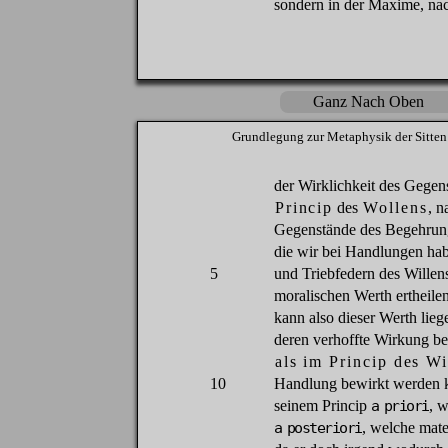
sondern
in
der
Maxime,
na
Ganz Nach Oben
Grundlegung
zur
Metaphysik
der
Sitten
der
Wirklichkeit
des
Gegens
Princip
des
Wollens
,
n
Gegenstände
des
Begehrun
die
wir
bei
Handlungen
ha
5
und
Triebfedern
des
Willen
moralischen
Werth
ertheile
kann
also
dieser
Werth
lieg
deren
verhoffte
Wirkung
be
als
im
Princip
des
Wi
10
Handlung
bewirkt
werden
seinem
Princip
a priori
,
w
a posteriori
,
welche
mater