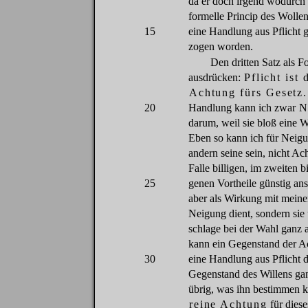
da
er
doch
irgend
wodurch
formelle
Princip
des
Wollen
15
eine
Handlung
aus
Pflicht
g
zogen
worden
.
Den
dritten
Satz
als
Fo
ausdrücken
:
Pflicht
ist
Achtung
fürs
Gesetz
20
Handlung
kann
ich
zwar
N
darum
,
weil
sie
bloß
eine
W
Eben
so
kann
ich
für
Neig
andern
seine
sein
,
nicht
Ach
Falle
billigen
,
im
zweiten
b
25
genen
Vortheile
günstig
an
aber
als
Wirkung
mit
mein
Neigung
dient
,
sondern
sie
schlage
bei
der
Wahl
ganz
kann
ein
Gegenstand
der
A
30
eine
Handlung
aus
Pflicht
Gegenstand
des
Willens
ga
übrig
,
was
ihn
bestimmen
k
reine
Achtung
für
diese