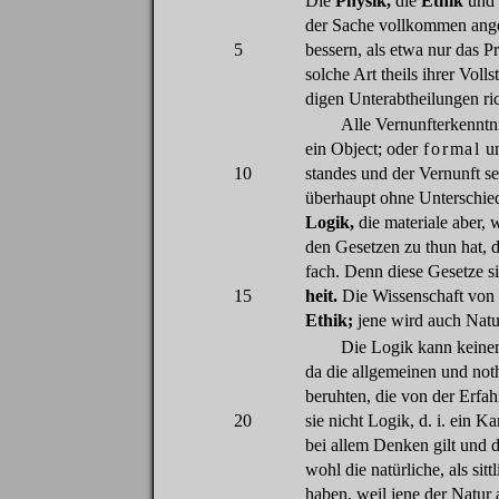
Die
Physik,
die
Ethik
und 
der
Sache
vollkommen
ang
5
bessern
,
als
etwa
nur
das
Pr
solche
Art
theils
ihrer
Volls
digen
Unterabtheilungen
ri
Alle
Vernunfterkenntn
ein
Object;
oder
formal
u
10
standes
und
der
Vernunft
se
überhaupt
ohne
Unterschie
Logik,
die
materiale
aber
,
w
den
Gesetzen
zu
thun
hat
,
fach
.
Denn
diese
Gesetze
s
15
heit.
Die
Wissenschaft
von
Ethik;
jene
wird
auch
Natu
Die
Logik kann
keine
da
die
allgemeinen
und
not
beruhten
,
die
von
der
Erfah
20
sie
nicht
Logik,
d
.
i
.
ein
Ka
bei
allem
Denken
gilt
und d
wohl
die
natürliche,
als
sitt
haben
,
weil
jene
der
Natur