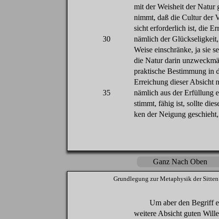
mit
der
Weisheit
der Natur
nimmt
,
daß
die
Cultur
der
V
sicht
erforderlich
ist,
die
Er
30
nämlich
der
Glückseligkeit
Weise
einschränke
,
ja
sie
se
die
Natur
darin
unzweckmä
praktische
Bestimmung
in
Erreichung
dieser
Absicht
n
35
nämlich
aus
der
Erfüllung
e
stimmt
,
fähig
ist,
sollte
dies
ken
der
Neigung
geschieht
Ganz Nach Oben
Grundlegung
zur
Metaphysik
der
Sitten
Um
aber
den
Begriff
e
weitere
Absicht
guten
Wille