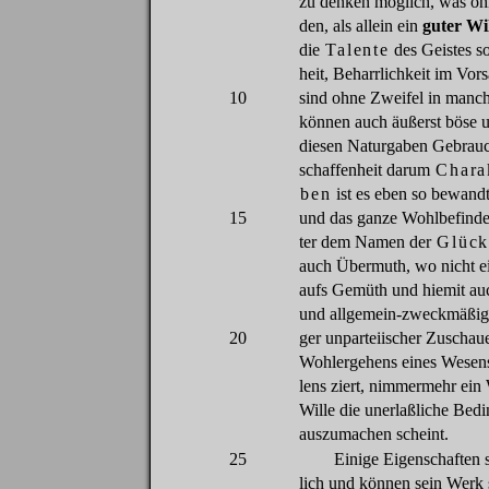
zu
denken
möglich
,
was
oh
den
,
als
allein
ein
guter
Wil
die
Talente
des
Geistes
s
heit,
Beharrlichkeit
im
Vors
10
sind
ohne
Zweifel
in
manch
können
auch
äußerst
böse
u
diesen
Naturgaben
Gebrau
schaffenheit
darum
Chara
ben
ist
es
eben
so
bewand
15
und
das
ganze
Wohlbefind
ter
dem
Namen
der
Glück
auch
Übermuth
,
wo
nicht
e
aufs
Gemüth
und
hiemit
au
und
allgemein-zweckmäßig
20
ger
unparteiischer
Zuschau
Wohlergehens
eines
Wesen
lens
ziert
,
nimmermehr
ein
Wille
die
unerlaßliche
Bedi
auszumachen
scheint
.
25
Einige
Eigenschaften
lich und
können
sein
Werk