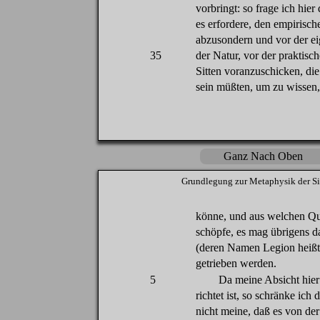
vorbringt
:
so
frage
ich
hier
es
erfordere
,
den
empirisch
abzusondern
und
vor
der
ei
35
der
Natur,
vor
der praktisc
Sitten
voranzuschicken
,
die
sein
müßten
,
um
zu
wissen
Ganz Nach Oben
Grundlegung
zur
Metaphysik
der
Si
könne
, und
aus
welchen
Qu
schöpfe
,
es
mag
übrigens
d
(
deren
Namen Legion
heißt
getrieben
werden
.
5
Da
meine
Absicht
hier
richtet
ist,
so
schränke
ich
d
nicht
meine
,
daß
es
von
der