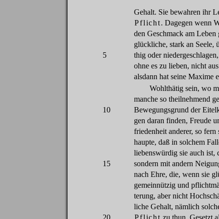
Gehalt
.
Sie
bewahren
ihr
L
Pflicht
.
Dagegen
wenn
W
den
Geschmack
am
Leben
glückliche
,
stark
an
Seele
,
5
thig
oder
niedergeschlagen
ohne
es
zu
lieben
,
nicht
aus
alsdann
hat
seine
Maxime
e
Wohlthätig
sein
,
wo
m
manche
so
theilnehmend
g
10
Bewegungsgrund
der
Eitel
gen
daran
finden
,
Freude
u
friedenheit
anderer
,
so
fern
haupte
,
daß
in
solchem
Fall
liebenswürdig
sie
auch
ist,
15
sondern
mit
andern
Neigun
nach
Ehre
,
die
,
wenn
sie
gl
gemeinnützig
und
pflichtm
terung
,
aber
nicht
Hochsch
liche
Gehalt
,
nämlich
solch
20
Pflicht
zu
thun
.
Gesetzt
a