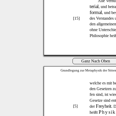
Alle Vernu
terial
, und betr
formal
, und be
[15]
des Verstandes 
den allgemeine
ohne Unterschie
Philosophie hei
Ganz Nach Oben
Grundlegung zur Metaphysik der Sitte
welche es mit 
den Gesetzen zu
fen sind, ist w
Gesetze sind en
Freyheit
[5]
der
. 
Physik
heißt