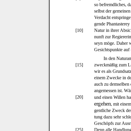
so befremdliches, d
selbst der gemeinen
Verdacht entspringe
gende Phantasterey
[10]
Natur in ihrer Absi
nunft zur Regiereri
seyn möge. Daher w
Gesichtspunkte auf 
In den Naturanl
[15]
zweckmäßig zum Le
wir es als Grundsat
einem Zwecke in de
auch zu demselben 
angemessen ist. Wä
[20]
und einen Willen ha
ergehen
, mit eine
gentliche Zweck der 
tung dazu sehr schle
Geschöpfs zur Ausri
[25]
Denn alle Handlunge