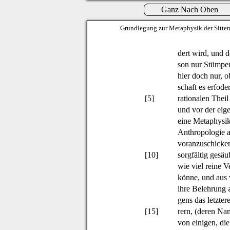
Ganz Nach Oben
Grundlegung zur Metaphysik der Sitte
dert wird, und 
son nur Stümper 
hier doch nur, o
schaft es erfod
[5]
rationalen Theil
und vor der eig
eine Metaphysik
Anthropologie a
voranzuschicken
[10]
sorgfältig gesä
wie viel reine V
könne, und aus 
ihre Belehrung
gens das letzter
[15]
rern, (deren Na
von einigen, die