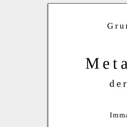
Gru
Met
de
Imma