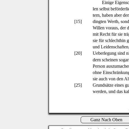
Einige Eigensc
len selbst beförderl
tern, haben aber de
[15]
dingten Werth, son
Willen voraus, der 
mit Recht für sie trä
sie für schlechthin 
und Leidenschaften
[20]
Ueberlegung sind nic
dern scheinen soga
Person auszumachen; 
ohne Einschränkung 
sie auch von den A
[25]
Grundsätze eines gu
werden, und das kal
Ganz Nach Oben