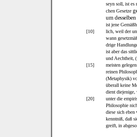
seyn soll, ist es
g
chen Gesetze
um desselben 
ist jene Gemäßhe
[10]
lich, weil der u
wann gesetzmäß
drige Handlung
ist aber das sitt
und Aechtheit, 
[15]
meisten gelegen 
reinen Philosop
(Metaphysik) vo
überall keine Mo
dient diejenige,
[20]
unter die empir
Philosophie nic
diese sich eben
kenntniß, daß s
greift, in abges