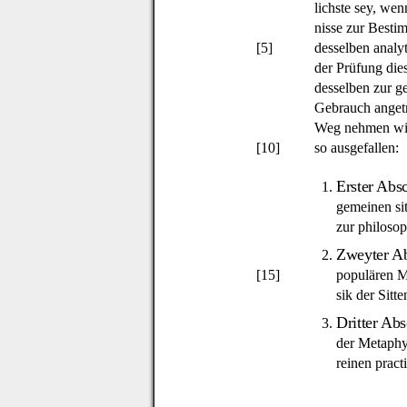
lichste sey, w
nisse zur Besti
[5]
desselben analy
der Prüfung die
desselben zur g
Gebrauch angetr
Weg nehmen will
[10]
so ausgefallen:
Erster Absc
1.
gemeinen sit
zur philosop
Zweyter Ab
2.
[15]
populären M
sik der Sitte
Dritter Abs
3.
der Metaphys
reinen pract