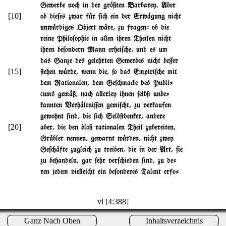
Gewerbe no" in der gr~ßten Barbarey. Aber
[10]
ob die$es zwar f|r $i" ein der Erw%gung ni"t
unw|rdiges Object w%re, zu fragen: ob die
reine Philo$ophie in a}en ihren Theilen ni"t
ihren be$ondern Mann erhei$"e, und es um
das Ganze des gelehrten Gewerbes ni"t be=er
[15]
@ehen w|rde, wenn die, $o das Empiri$"e mit
dem Rationalen, dem Ge$"ma#e des Publi-
cums gem%ß, na" a}erley ihnen $elb@ unbe-
kannten Verh%ltni=en gemi$"t, zu verkaufen
gewohnt $ind, die $i" Selb@denker, andere
[20]
aber, die den bloß rationalen Theil zubereiten,
Gr|bler nennen, gewarnt w|rden, ni"t zwey
Ge$"%fte zuglei" zu treiben, die in der Art, $ie
zu behandeln, gar $ehr ver$"ieden $ind, zu de-
ren jedem vie}ei"t ein be$onderes Talent erfo-
vi [4:388]
Ganz Nach Oben
Inhaltsverzeichnis