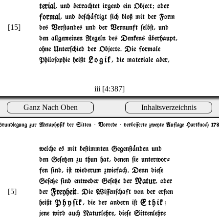
terial
, und betra"tet irgend ein Object; oder
formal
, und be$"%ftigt $i" bloß mit der Form
[15]
des Ver@andes und der Vernunft $elb@, und
den a}gemeinen Regeln des Denkens |berhaupt,
ohne Unter$"ied der Objecte. Die formale
Logik
Philo$ophie heißt
, die materiale aber,
iii [4:387]
Ganz Nach Oben
Inhaltsverzeichnis
rundlegung zur Metaphy$ik der Sitten
· Vorrede · verbe=erte zweyte Auflage Hartkno" 17
wel"e es mit be@immten Gegen@%nden und
den Ge$e{en zu thun hat, denen $ie unterwor-
fen $ind, i@ wiederum zwiefa". Denn die$e
Natur
Ge$e{e $ind entweder Ge$e{e der
, oder
Freyheit
[5]
der
. Die Wi=en$"aft von der er@en
Phy$ik
Ethik
heißt
, die der andern i@
;
jene wird au" Naturlehre, die$e Sittenlehre