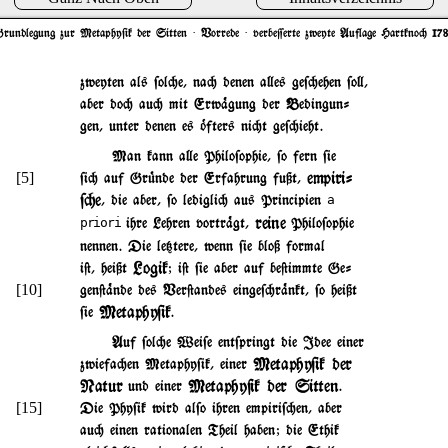
rundlegung zur Metaphy$ik der Sitten
· Vorrede · verbe=erte zweyte Auflage Hartkno" 17
zweyten als $ol"e, na" denen a}es ge$"ehen $o},
aber do" au" mit Erw%gung der Bedingun-
gen, unter denen es ~fters ni"t ge$"ieht.
Man kann a}e Philo$ophie, $o fern $ie
empiri-
[5]
$i" auf Gr|nde der Erfahrung fußt,
$"e
, die aber, $o ledigli" aus Principien
a
reine
ihre Lehren vortr%gt,
Philo$ophie
priori
nennen. Die le{tere, wenn $ie bloß formal
Logik
i@, heißt
; i@ $ie aber auf be@immte Ge-
[10]
gen@%nde des Ver@andes einge$"r%nkt, $o heißt
Metaphy$ik
$ie
.
Auf $ol"e Wei$e ent$pringt die Idee einer
Metaphy$ik der
zwiefa"en Metaphy$ik, einer
Natur
Metaphy$ik der Sitten
und einer
.
[15]
Die Phy$ik wird al$o ihren empiri$"en, aber
au" einen rationalen Theil haben; die Ethik