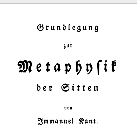
Grundlegung
zur
Metaphy$ik
der Sitten
von
Immanuel Kant.