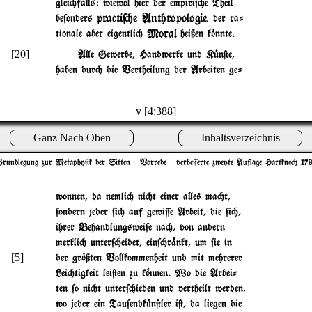
glei"fa}s; wiewol hier der empiri$"e Theil
practi$"e Anthropologie
be$onders
, der ra-
Moral
tionale aber eigentli"
heißen k~nnte.
[20]
A}e Gewerbe, Handwerke und K|n@e,
haben dur" die Vertheilung der Arbeiten ge-
v [4:388]
Ganz Nach Oben
Inhaltsverzeichnis
rundlegung zur Metaphy$ik der Sitten
· Vorrede · verbe=erte zweyte Auflage Hartkno" 17
wonnen, da nemli" ni"t einer a}es ma"t,
$ondern jeder $i" auf gewi=e Arbeit, die $i",
ihrer Behandlungswei$e na", von andern
merkli" unter$"eidet, ein$"r%nkt, um $ie in
[5]
der gr~ßten Vo}kommenheit und mit mehrerer
Lei"tigkeit lei@en zu k~nnen. Wo die Arbei-
ten $o ni"t unter$"ieden und vertheilt werden,
wo jeder ein Tau$endk|n@ler i@, da liegen die