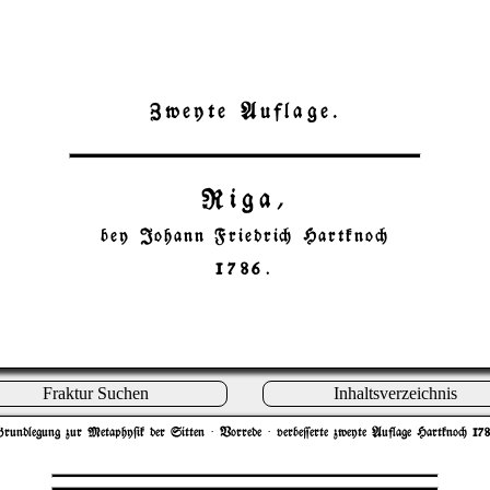
Zweyte Auflage.
Riga,
bey Johann Friedri" Hartkno"
1786.
Fraktur Suchen
Inhaltsverzeichnis
rundlegung zur Metaphy$ik der Sitten
· Vorrede · verbe=erte zweyte Auflage Hartkno" 17