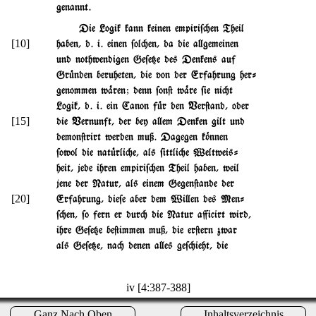
genannt.
Die Logik kann keinen empiri$"en Theil
[10]
haben, d. i. einen $ol"en, da die a}gemeinen
und nothwendigen Ge$e{e des Denkens auf
Gr|nden beruheten, die von der Erfahrung her-
genommen w%ren; denn $on@ w%re $ie ni"t
Logik, d. i. ein Canon f|r den Ver@and, oder
[15]
die Vernunft, der bey a}em Denken gilt und
demon@rirt werden muß. Dagegen k~nnen
$owol die nat|rli"e, als $ittli"e Weltweis-
heit, jede ihren empiri$"en Theil haben, weil
jene der Natur, als einem Gegen@ande der
[20]
Erfahrung, die$e aber dem Wi}en des Men-
$"en, $o fern er dur" die Natur a'icirt wird,
ihre Ge$e{e be@immen muß, die er@ern zwar
als Ge$e{e, na" denen a}es ge$"ieht, die
iv [4:387-388]
Ganz Nach Oben
Inhaltsverzeichnis