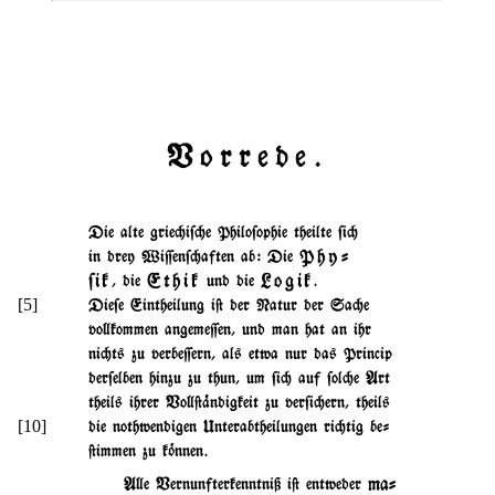
Vorrede.
Die alte grie"i$"e Philo$ophie theilte $i"
Phy-
in drey Wi=en$"aften ab: Die
$ik
Ethik
Logik
, die
und die
.
[5]
Die$e Eintheilung i@ der Natur der Sa"e
vo}kommen angeme=en, und man hat an ihr
ni"ts zu verbe=ern, als etwa nur das Princip
der$elben hinzu zu thun, um $i" auf $ol"e Art
theils ihrer Vo}@%ndigkeit zu ver$i"ern, theils
[10]
die nothwendigen Unterabtheilungen ri"tig be-
@immen zu k~nnen.
ma-
A}e Vernunfterkenntniß i@ entweder