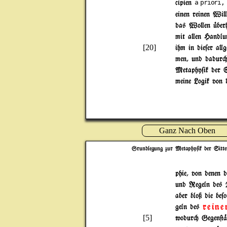
cipien
a priori,
einen reinen Wi}
das Wo}en |berh
mit a}en Handlu
[20]
ihm in die$er a}
men, und dadur" 
Metaphy$ik der S
meine Logik von 
Ganz Nach Oben
Grundlegung zur Metaphy$ik der Sitte
phie, von denen 
und Regeln des
aber bloß die be
reine
geln des
[5]
wodur" Gegen@%