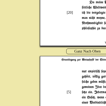
Da meine Ab
$ittli"e Weltweis
[20]
i" die vorgelegt
man ni"t meyne,
Nothwendigkeit $
philo$ophie zu be
Ganz Nach Oben
Grundlegung zur Metaphy$ik der Sitte
nur empiri$" $ey
geh~rt, v~}ig ge
$ol"e geben m|=e
gemeinen Idee de
[5]
$e{e ein. Jederm
ein Ge$e{, wenn 
einer Verbindli"ke