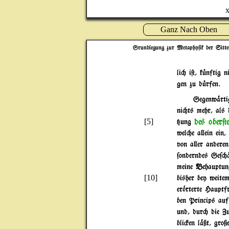
x
Ganz Nach Oben
Grundlegung zur Metaphy$ik der Sitte
li" i@, k|nftig 
gen zu d|rfen.
Gegenw%rti
ni"ts mehr, als
des ober@
[5]
{ung
wel"e a}ein ein,
von a}er anderen
$onderndes Ge$"
meine Behauptung
[10]
bisher bey weit
er~rterte Haupt
ben Princips auf
und, dur" die Zul
bli#en l%ßt, groß