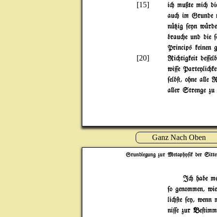
[15]
i" mußte mi" die
au" im Grunde me
n|{ig $eyn w|rde
brau"e und die $
Princips keinen 
[20]
Ri"tigkeit de=elb
wi=e Parteyli"ke
$elb@, ohne a}e 
a}er Strenge zu
Ganz Nach Oben
Grundlegung zur Metaphy$ik der Sitte
I" habe me
$o genommen, wie
li"@e $ey, wenn
ni=e zur Be@imm