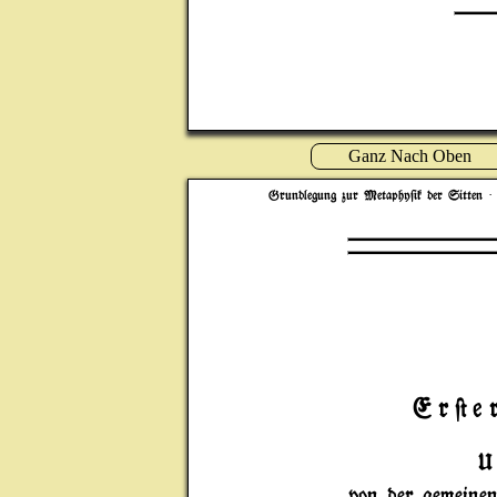
Ganz Nach Oben
Grundlegung zur Metaphy$ik der Sitten
· 
Er@e
U
von der gemeinen