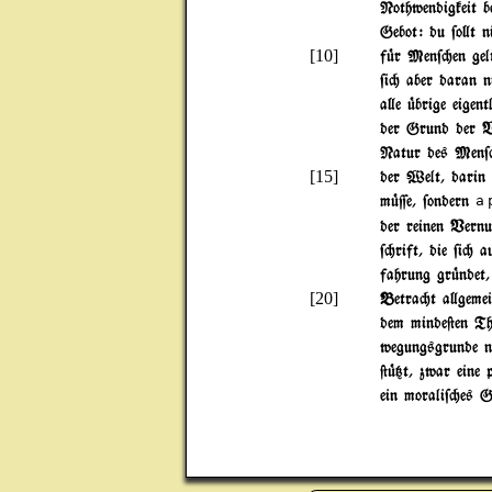
Nothwendigkeit b
Gebot: du $o}t n
[10]
f|r Men$"en gelt
$i" aber daran n
a}e |brige eigent
der Grund der Ve
Natur des Men$"
[15]
der Welt, darin 
m|=e, $ondern
a 
der reinen Vernu
$"rift, die $i" 
fahrung gr|ndet,
[20]
Betra"t a}gemein
dem minde@en The
wegungsgrunde n
@|{t, zwar eine 
ein morali$"es G