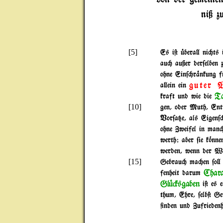
niß z
[5]
Es i@ |bera} ni"ts 
au" außer der$elben 
ohne Ein$"r%nkung f|
guter W
a}ein ein
Ta
kraft und wie die
[10]
gen, oder Muth, Ent$
Vor$a{e, als Eigen$
ohne Zweifel in man
werth; aber $ie k~nn
werden, wenn der Wi
[15]
Gebrau" ma"en $o} 
Chara
fenheit darum
Gl|#sgaben
i@ es 
thum, Ehre, $elb@ G
+nden und Zufriedenh