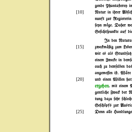
gende Phanta@erey in
[10]
Natur in ihrer Ab$i
nunft zur Regiererin
$eyn m~ge. Daher wo
Ge$i"t$punkte auf di
In den Naturanl
[15]
zwe#m%ßig zum Leben
wir es als Grund$a{
einem Zwe#e in dem$
au" zu dem$elben da
angeme=en i@. W%re
[20]
und einen Wi}en hat
ergehen
, mit einem 
gentli"e Zwe# der Na
tung dazu $ehr $"le"
Ge$"~pfs zur Ausri"t
[25]
Denn a}e Handlungen