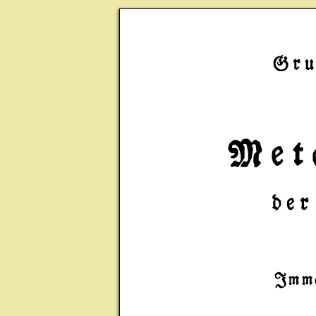
Gru
Met
de
Imma