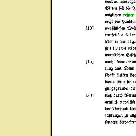
werden, vortr%gt
Sitten $o} die I
reinen
m~gli"en
ni"t die Handlu
[10]
men$"li"en Wo}e
tentheils aus de
Daß in der a}ge
heit (wiewol wid
morali$"en Ge$e{
[15]
ma"t keinen Ein
tung aus. Denn 
$"aft bleiben ih
hierin treu; $ie 
gungsgr|nde, die
[20]
bloß dur" Vernu
gentli" morali$" 
der Ver@and blo
fahrungen zu a}g
$ondern betra"te