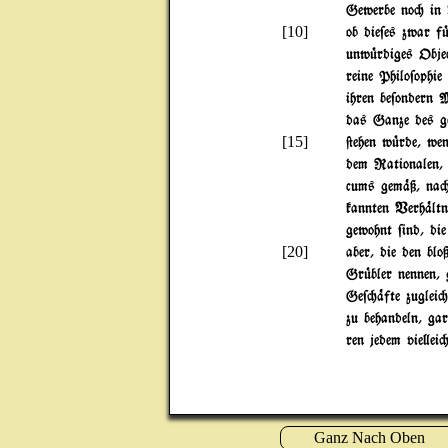
Gewerbe no" in 
[10]
ob die$es zwar f
unw|rdiges Objec
reine Philo$ophie
ihren be$ondern 
das Ganze des ge
[15]
@ehen w|rde, wen
dem Rationalen,
cums gem%ß, na" 
kannten Verh%ltn
gewohnt $ind, di
[20]
aber, die den blo
Gr|bler nennen,
Ge$"%fte zuglei" 
zu behandeln, gar
ren jedem vie}ei"
Ganz Nach Oben