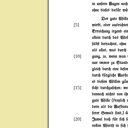
in un$ern Augen no"
ohne die$es daf|r w|
Der gute Wi}e 
[5]
wirkt, oder ausri"te
Errei"ung irgend ein
a}ein dur" das Wo}en
$elb@ betra"tet, ohn
als a}es, was dur" 
[10]
gung, ja, wenn man
nur immer zu Stand
glei" dur" eine be$
dur" k%rgli"e Aus@a
es die$em Wi}en g%n
[15]
$i"t dur"zu$e{en; we
denno" ni"ts von ih
gute Wi}e (freyli" 
dern als die Aufbietu
$erer Gewalt $ind,) |
[20]
Juwel do" f|r $i" $e
vo}en Werth in $i" $