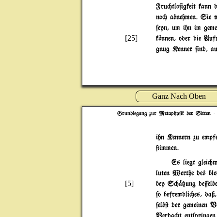
Fru"tlo$igkeit kann 
no" abnehmen. Sie w
$eyn, um ihn im geme
[25]
k~nnen, oder die Auf
gnug Kenner $ind, au
Ganz Nach Oben
Grundlegung zur Metaphy$ik der Sitten
· 
ihn Kennern zu empfe
@immen.
Es liegt glei"w
luten Werthe des bl
[5]
bey S"%{ung de=elbe
$o befremdli"es, da
$elb@ der gemeinen V
Verda"t ent$pringen 