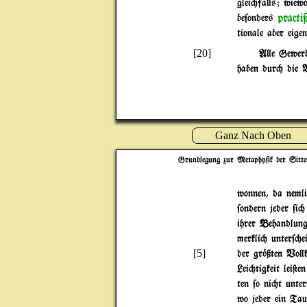
glei"fa}s; wiewo
practi
be$onders
tionale aber eige
[20]
A}e Gewerb
haben dur" die V
Ganz Nach Oben
Grundlegung zur Metaphy$ik der Sitte
wonnen, da neml
$ondern jeder $i"
ihrer Behandlun
merkli" unter$"ei
[5]
der gr~ßten Vo}
Lei"tigkeit lei@
ten $o ni"t unter
wo jeder ein Tau$