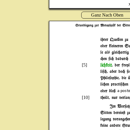
Ganz Nach Oben
Grundlegung zur Metaphy$ik der Sitte
ihrer Que}en zu 
oder kleineren Su
le als glei"arti
"en $i" dadur"
li"keit
[5]
, der frey
li$", aber do" $o
Philo$ophie, die 
li"en practi$"en
oder bloß
a post
[10]
theilt, nur verla
Im Vor$a{e
Sitten derein@ z
legung vorangehe
keine andere Grun