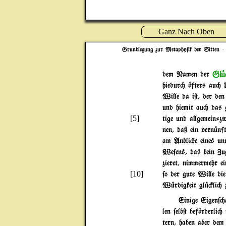
Ganz Nach Oben
Grundlegung zur Metaphy$ik der Sitten
· 
Gl|#
dem Namen der
hiedur" ~fters au" 
Wi}e da i@, der den
und hiemit au" das g
[5]
tige und a}gemein-z
nen, daß ein vern|nf
am Anbli#e eines un
We$ens, das kein Zu
zieret, nimmermehr e
[10]
$o der gute Wi}e die
W|rdigkeit gl|#li" 
Einige Eigen$"
len $elb@ bef~rderli"
tern, haben aber dem