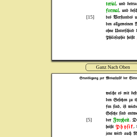
terial
, und betra
formal
, und be$
[15]
des Ver@andes u
den a}gemeinen 
ohne Unter$"ied 
Philo$ophie heißt
Ganz Nach Oben
Grundlegung zur Metaphy$ik der Sitte
wel"e es mit be
den Ge$e{en zu t
fen $ind, i@ wie
Ge$e{e $ind entw
Freyheit
[5]
der
. D
Phy$ik
heißt
,
jene wird au" Na