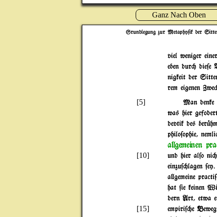
Ganz Nach Oben
Grundlegung zur Metaphy$ik der Sitte
viel weniger eine
eben dur" die$e
nigkeit der Sitt
rem eigenen Zwe#
[5]
Man denke 
was hier gefode
devtik des ber|h
philo$ophie, neml
a}gemeinen pra
[10]
und hier al$o ni
einzu$"lagen $ey.
a}gemeine practi
hat $ie keinen Wi
dern Art, etwa e
[15]
empiri$"e Beweg