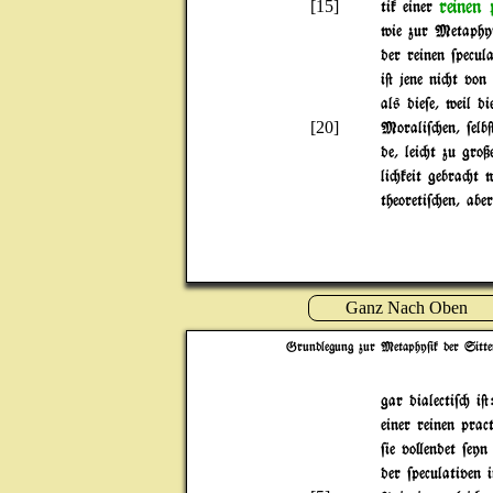
reinen
[15]
tik einer
wie zur Metaphy$i
der reinen $pecul
i@ jene ni"t von
als die$e, weil 
[20]
Morali$"en, $el
de, lei"t zu gro
li"keit gebra"t 
theoreti$"en, ab
Ganz Nach Oben
Grundlegung zur Metaphy$ik der Sitte
gar dialecti$" i@
einer reinen pra
$ie vo}endet $eyn
der $peculativen 