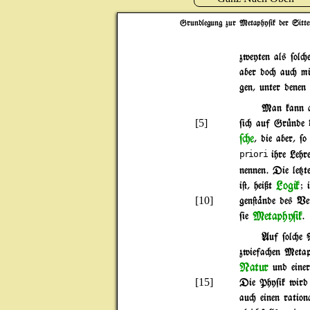
Grundlegung zur Metaphy$ik der Sitte
zweyten als $ol"
aber do" au" m
gen, unter denen 
Man kann a}
[5]
$i" auf Gr|nde 
$"e
, die aber, $
ihre Lehr
priori
nennen. Die le{te
Logik
i@, heißt
; 
[10]
gen@%nde des Ver
Metaphy$ik
$ie
.
Auf $ol"e W
zwiefa"en Metap
Natur
und eine
[15]
Die Phy$ik wird 
au" einen ration