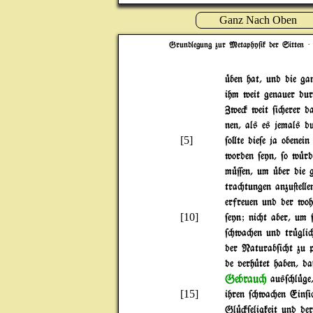
Ganz Nach Oben
Grundlegung zur Metaphy$ik der Sitten
· 
|ben hat, und die ga
ihm weit genauer dur
Zwe# weit $i"erer d
nen, als es jemals 
[5]
$o}te die$e ja obenei
worden $eyn, $o w|rd
m|=en, um |ber die 
tra"tungen anzu@e}en
erfreuen und der woh
[10]
$eyn; ni"t aber, um 
$"wa"en und tr|gli"
der Naturab$i"t zu 
de verh|tet haben, 
Gebrau"
aus$"l|ge,
[15]
ihren $"wa"en Ein$i
Gl|#$eligkeit und de