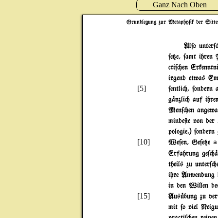
Ganz Nach Oben
Grundlegung zur Metaphy$ik der Sitte
Al$o unter$
$e{e, $amt ihren
cti$"en Erkenntn
irgend etwas Emp
[5]
$entli", $ondern 
g%nzli" auf ihre
Men$"en angewand
minde@e von der 
pologie,) $ondern
[10]
We$en, Ge$e{e
a
Erfahrung ge$"%r
theils zu unter$"
ihre Anwendung h
in den Wi}en d
[15]
Aus|bung zu ver$
mit $o viel Neigu
practi$"en reine