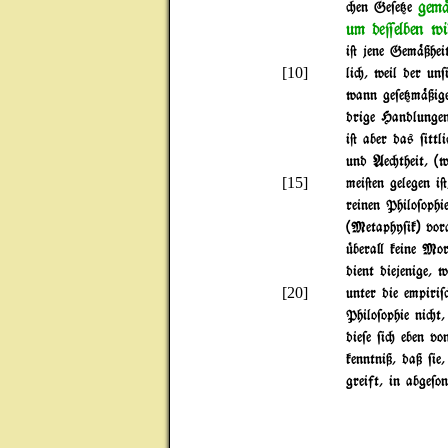
gem
"en Ge$e{e
um de=elben wi
i@ jene Gem%ßhei
[10]
li", weil der un
wann ge$e{m%ßige
drige Handlunge
i@ aber das $ittl
und Ae"theit, (
[15]
mei@en gelegen i@
reinen Philo$ophi
(Metaphy$ik) vor
|bera} keine Mora
dient diejenige, 
[20]
unter die empiri
Philo$ophie ni"t
die$e $i" eben v
kenntniß, daß $ie
greift, in abge$