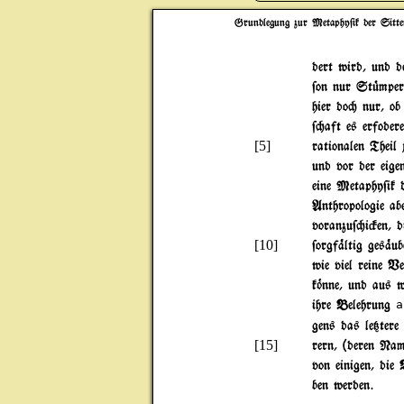
Grundlegung zur Metaphy$ik der Sitte
dert wird, und d
$on nur St|mper 
hier do" nur, o
$"aft es erfoder
[5]
rationalen Theil 
und vor der eige
eine Metaphy$ik 
Anthropologie ab
voranzu$"i#en, 
[10]
$orgf%ltig ges%u
wie viel reine V
k~nne, und aus w
ihre Belehrung
a
gens das le{tere
[15]
rern, (deren Nam
von einigen, die 
ben werden.