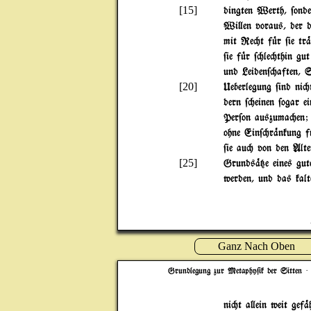
[15]
dingten Werth, $onde
Wi}en voraus, der d
mit Re"t f|r $ie tr%
$ie f|r $"le"thin gu
und Leiden$"aften, 
[20]
Ueberlegung $ind ni"t
dern $"einen $ogar e
Per$on auszuma"en; a
ohne Ein$"r%nkung f|
$ie au" von den Alte
[25]
Grunds%{e eines gut
werden, und das kal
Ganz Nach Oben
Grundlegung zur Metaphy$ik der Sitten
· 
ni"t a}ein weit gef%