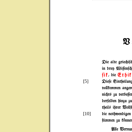
V
Die alte grie"i$"
in drey Wi=en$
$ik
Ethik
, die
[5]
Die$e Eintheilu
vo}kommen angem
ni"ts zu verbe=e
der$elben hinzu 
theils ihrer Vo}@
[10]
die nothwendigen
@immen zu k~nnen
A}e Vernun