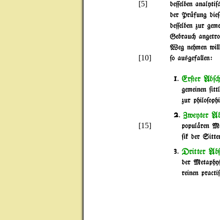
[5]
de=elben analyti
der Pr|fung die
de=elben zur geme
Gebrau" angetro'
Weg nehmen wi}.
[10]
$o ausgefa}en:
Er@er Ab$"
1.
gemeinen $it
zur philo$oph
Zweyter Ab
2.
[15]
popul%ren Mo
$ik der Sitte
Dritter Ab$
3.
der Metaphy$
reinen pract