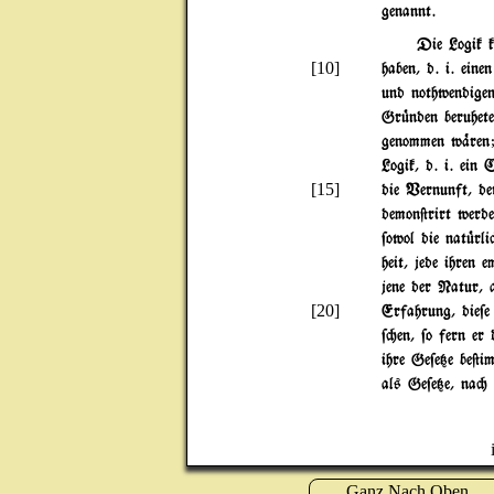
genannt.
Die Logik k
[10]
haben, d. i. eine
und nothwendige
Gr|nden beruhete
genommen w%ren;
Logik, d. i. ein
[15]
die Vernunft, de
demon@rirt werd
$owol die nat|rli
heit, jede ihren 
jene der Natur, 
[20]
Erfahrung, die$
$"en, $o fern er
ihre Ge$e{e be@i
als Ge$e{e, na" 
Ganz Nach Oben