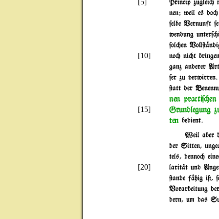
[5]
Princip zuglei" 
nen; weil es do
$elbe Vernunft $
wendung unter$"i
$ol"en Vo}@%ndig
[10]
no" ni"t bringe
ganz anderer Art
$er zu verwirren
@att der Benenn
nen practi$"e
Grundlegung z
[15]
ten
bedient.
Weil aber d
der Sitten, ung
tels, denno" ei
[20]
larit%t und Ang
@ande f%hig i@, $
Vorarbeitung de
dern, um das Su