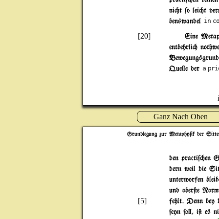
ni"t $o lei"t ver
benswandel
in c
[20]
Eine Metaph
entbehrli" nothw
Bewegungsgrunde
Que}e der
a pri
Ganz Nach Oben
Grundlegung zur Metaphy$ik der Sitte
den practi$"en G
dern weil die Sit
unterworfen bleib
und ober@e Norm 
[5]
fehlt. Denn bey
$eyn $o}, i@ es n