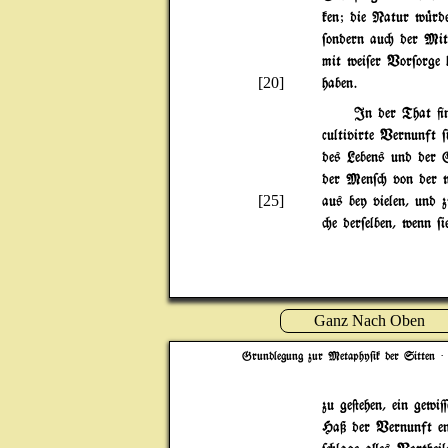
ken; die Natur w|rd
$ondern au" der Mitt
mit wei$er Vor$orge 
[20]
haben.
In der That +n
cultivirte Vernunft 
des Lebens und der Gl
der Men$" von der w
[25]
aus bey vielen, und
"e der$elben, wenn $i
Ganz Nach Oben
Grundlegung zur Metaphy$ik der Sitten
· 
zu ge@ehen, ein gew
Haß der Vernunft en