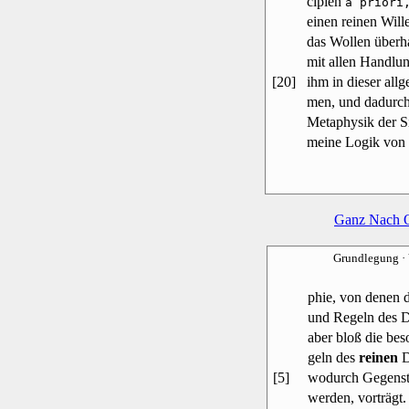
cipien
a priori
einen reinen Wil
das Wollen überh
mit allen Handlu
[20]
ihm in dieser al
men, und dadurch 
Metaphysik der Si
meine Logik von 
Ganz Nach 
Grundlegung
·
phie, von denen 
und Regeln des 
aber bloß die be
geln des
reinen
D
[5]
wodurch Gegenst
werden, vorträgt