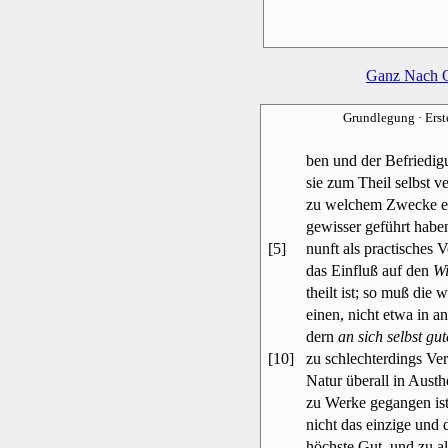
Ganz Nach 
Grundlegung
· Ers
ben und der Befriedigu
sie zum Theil selbst ver
zu welchem Zwecke ein
gewisser geführt habe
[5]
nunft als practisches V
das Einfluß auf den
Wi
theilt ist; so muß die
einen, nicht etwa in a
dern
an sich selbst gu
[10]
zu schlechterdings Ver
Natur überall in Aust
zu Werke gegangen ist.
nicht das einzige und 
höchste Gut, und zu al