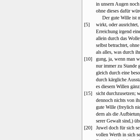
in unsern Augen noch 
ohne dieses dafür wür
Der gute Wille ist ni
[5]
wirkt, oder ausrichtet
Erreichung irgend ein
allein durch das Wollen
selbst betrachtet, ohn
als alles, was durch i
[10]
gung, ja, wenn man w
nur immer zu Stande 
gleich durch eine bes
durch kärgliche Aussta
es diesem Willen gänz
[15]
sicht durchzusetzen; 
dennoch nichts von ih
gute Wille (freylich n
dern als die Aufbietung
serer Gewalt sind,) üb
[20]
Juwel doch für sich se
vollen Werth in sich s