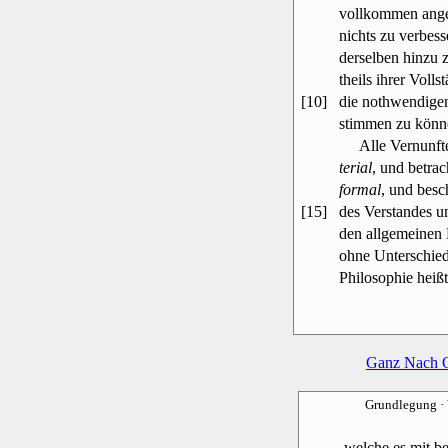
vollkommen ange
nichts zu verbess
derselben hinzu z
theils ihrer Volls
[10]
die nothwendigen
stimmen zu könn
Alle Vernunfter
terial
, und betrac
formal
, und besc
[15]
des Verstandes un
den allgemeinen
ohne Unterschied
Philosophie heiß
Ganz Nach 
Grundlegung
·
welche es mit b