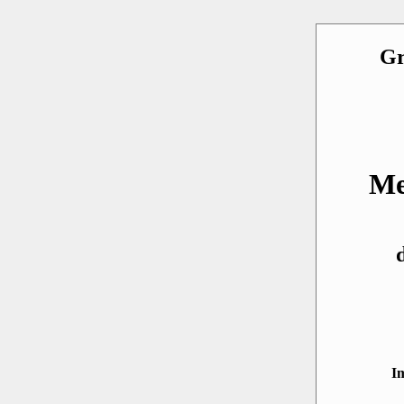
Gr
Me
I