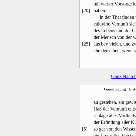
mit weiser Vorsorge le
[20]
haben.
In der That finden w
cultivirte Vernunft si
des Lebens und der Gl
der Mensch von der w
[25]
aus bey vielen, und z
che derselben, wenn si
Ganz Nach 
Grundlegung
· Ers
zu gestehen, ein gew
Haß der Vernunft ents
schlage alles Vortheils
der Erfindung aller 
[5]
so gar von den Wisse
ein Luxus des Verstan