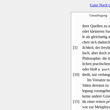
Ganz Nach 
Grundlegung
·
ihrer Quellen zu 
oder kleineren Su
le als gleicharti
chen sich dadurch
[5]
lichkeit
, der freyl
lisch, aber doch so
Philosophie, die 
lichen practische
oder bloß
a post
[10]
theilt, nur verlan
Im Vorsatze nun
Sitten dereinst zu
legung vorangehen
keine andere Grun
[15]
tik einer
reinen pr
wie zur Metaphysi