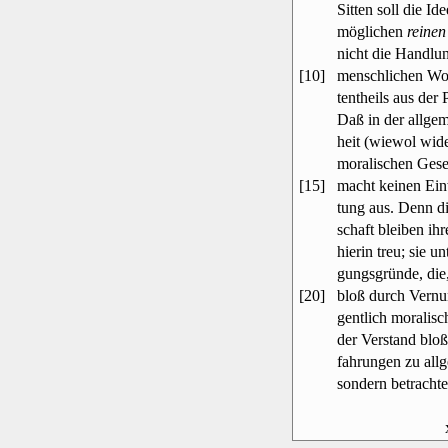
Sitten soll die Id
möglichen
reinen
nicht die Handl
[10]
menschlichen Wol
tentheils aus der
Daß in der allge
heit (wiewol wide
moralischen Geset
[15]
macht keinen Ei
tung aus. Denn di
schaft bleiben ih
hierin treu; sie 
gungsgründe, die,
[20]
bloß durch Vernun
gentlich moralisc
der Verstand blo
fahrungen zu all
sondern betrachte