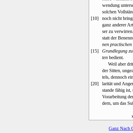
wendung untersc
solchen Vollstän
[10]
noch nicht brin
ganz anderer Ar
ser zu verwirre
statt der Benen
nen practischen
[15]
Grundlegung zur
ten
bedient.
Weil aber drit
der Sitten, unge
tels, dennoch e
[20]
larität und Ang
stande fähig ist,
Vorarbeitung de
dern, um das Su
Ganz Nach 