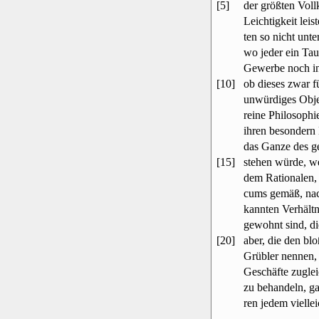
[5]
der größten Vol
Leichtigkeit lei
ten so nicht unt
wo jeder ein Taus
Gewerbe noch in
[10]
ob dieses zwar f
unwürdiges Objec
reine Philosophie
ihren besondern
das Ganze des g
[15]
stehen würde, we
dem Rationalen,
cums gemäß, nach
kannten Verhältn
gewohnt sind, di
[20]
aber, die den blo
Grübler nennen,
Geschäfte zugleic
zu behandeln, ga
ren jedem viellei