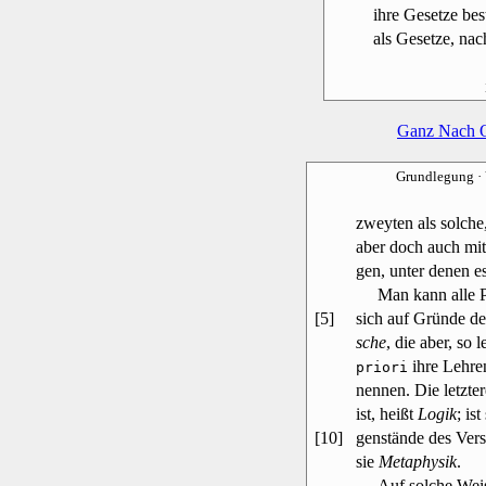
ihre Gesetze be
als Gesetze, nac
Ganz Nach 
Grundlegung
·
zweyten als solche
aber doch auch mi
gen, unter denen es
Man kann alle Phi
[5]
sich auf Gründe de
sche
, die aber, so 
ihre Lehre
priori
nennen. Die letzte
ist, heißt
Logik
; is
[10]
genstände des Vers
sie
Metaphysik
.
Auf solche Weise 