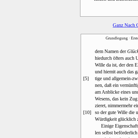
Ganz Nach 
Grundlegung
· Ers
dem Namen der
Glück
hiedurch öfters auch 
Wille da ist, der den 
und hiemit auch das g
[5]
tige und allgemein-z
nen, daß ein vernünft
am Anblicke eines un
Wesens, das kein Zug 
zieret, nimmermehr e
[10]
so der gute Wille die 
Würdigkeit glücklich 
Einige Eigenschaften
len selbst beförderlic