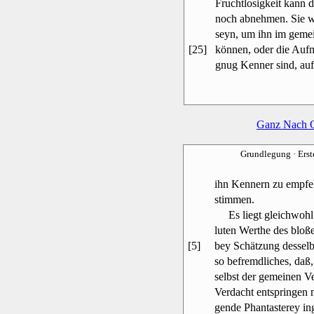
Fruchtlosigkeit kann 
noch abnehmen. Sie w
seyn, um ihn im geme
[25]
können, oder die Aufm
gnug Kenner sind, auf
Ganz Nach 
Grundlegung
· Ers
ihn Kennern zu empfeh
stimmen.
Es liegt gleichwohl 
luten Werthe des bloß
[5]
bey Schätzung desselb
so befremdliches, daß
selbst der gemeinen V
Verdacht entspringen m
gende Phantasterey in