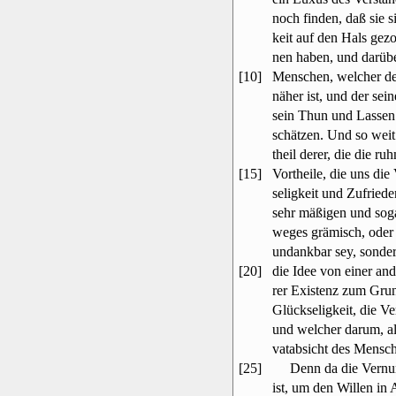
noch finden, daß sie 
keit auf den Hals gez
nen haben, und darüb
[10]
Menschen, welcher der
näher ist, und der sei
sein Thun und Lassen v
schätzen. Und so wei
theil derer, die die 
[15]
Vortheile, die uns di
seligkeit und Zufriede
sehr mäßigen und soga
weges grämisch, oder
undankbar sey, sonder
[20]
die Idee von einer an
rer Existenz zum Grun
Glückseligkeit, die Ve
und welcher darum, al
vatabsicht des Mensch
[25]
Denn da die Vernunf
ist, um den Willen in