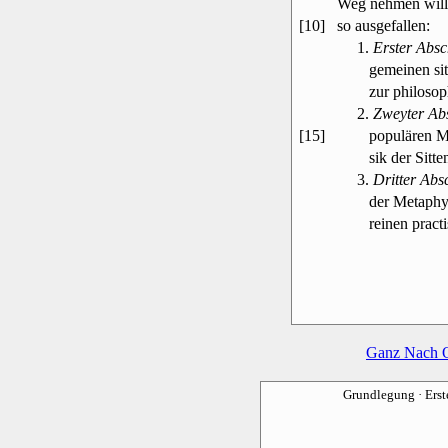
Weg nehmen will.
[10]
so ausgefallen:
1.
Erster Absc
gemeinen sittli
zur philosoph
2.
Zweyter Abs
[15]
populären Mora
sik der Sitten
3.
Dritter Absc
der Metaphysik 
reinen practis
Ganz Nach 
Grundlegung
· Ers