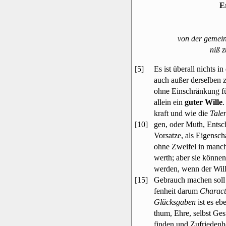
E
von der gemein
niß 
[5]
Es ist überall nichts i
auch außer derselben 
ohne Einschränkung fü
allein ein
guter Wille
.
kraft und wie die
Tale
[10]
gen, oder Muth, Entsch
Vorsatze, als Eigensc
ohne Zweifel in manc
werth; aber sie könne
werden, wenn der Will
[15]
Gebrauch machen soll
fenheit darum
Charact
Glücksgaben
ist es eb
thum, Ehre, selbst Ge
finden und Zufriedenh