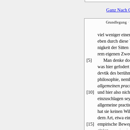
Ganz Nach 
Grundlegung
·
viel weniger eine
eben durch diese
nigkeit der Sitten
rem eigenen Zwec
[5]
Man denke doch 
was hier gefodert
devtik des berüh
philosophie, nem
allgemeinen pract
[10]
und hier also nic
einzuschlagen sey
allgemeine practi
hat sie keinen Wi
dern Art, etwa ei
[15]
empirische Beweg