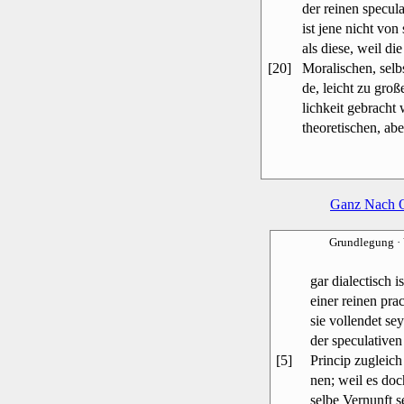
der reinen specula
ist jene nicht vo
als diese, weil d
[20]
Moralischen, selb
de, leicht zu groß
lichkeit gebracht
theoretischen, ab
Ganz Nach 
Grundlegung
·
gar dialectisch is
einer reinen pra
sie vollendet sey
der speculative
[5]
Princip zugleich
nen; weil es do
selbe Vernunft s