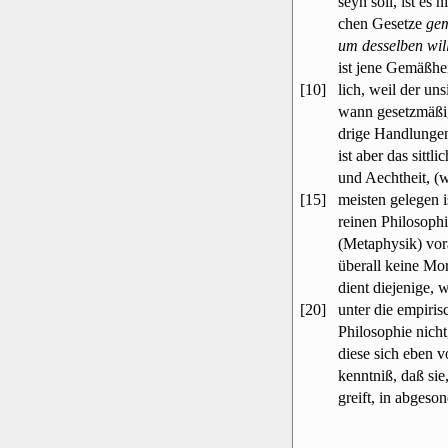
seyn soll, ist es 
chen Gesetze
ge
um desselben wil
ist jene Gemäßhei
[10]
lich, weil der un
wann gesetzmäßi
drige Handlunge
ist aber das sittl
und Aechtheit, (
[15]
meisten gelegen is
reinen Philosoph
(Metaphysik) vor
überall keine Mor
dient diejenige, 
[20]
unter die empiri
Philosophie nicht
diese sich eben 
kenntniß, daß sie
greift, in abgeson