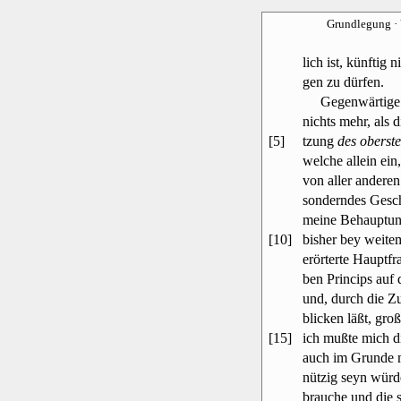
Grundlegung
·
lich ist, künftig 
gen zu dürfen.
Gegenwärtige G
nichts mehr, als 
[5]
tzung
des oberste
welche allein ein
von aller anderen
sonderndes Gesc
meine Behauptung
[10]
bisher bey weite
erörterte Hauptf
ben Princips auf 
und, durch die Zu
blicken läßt, groß
[15]
ich mußte mich di
auch im Grunde m
nützig seyn würde
brauche und die s