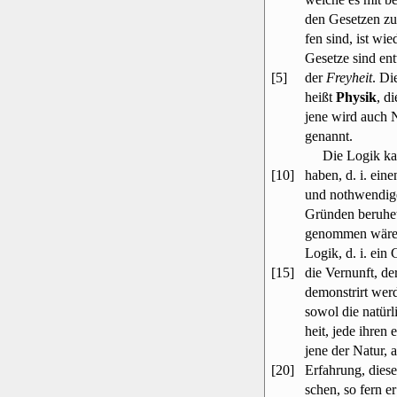
den Gesetzen zu 
fen sind, ist wi
Gesetze sind en
[5]
der
Freyheit
. Di
heißt
Physik
, d
jene wird auch N
genannt.
Die Logik kann
[10]
haben, d. i. ein
und nothwendig
Gründen beruhet
genommen wären;
Logik, d. i. ein
[15]
die Vernunft, de
demonstrirt we
sowol die natürli
heit, jede ihren
jene der Natur, 
[20]
Erfahrung, dies
schen, so fern er