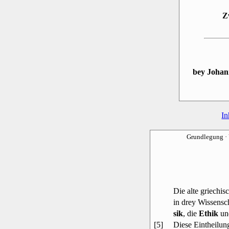
Z
bey Johan
In
Grundlegung
·
Die alte griechis
in drey Wissensc
sik
, die
Ethik
un
[5]
Diese Eintheilung