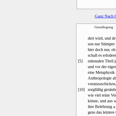
Ganz Nach 
Grundlegung
·
dert wird, und de
son nur Stümper h
hier doch nur, ob
schaft es erfode
[5]
rationalen Theil 
und vor der eige
eine Metaphysik 
Anthropologie ab
voranzuschicken,
[10]
sorgfältig gesäu
wie viel reine Ve
könne, und aus w
ihre Belehrung
a
gens das letztere