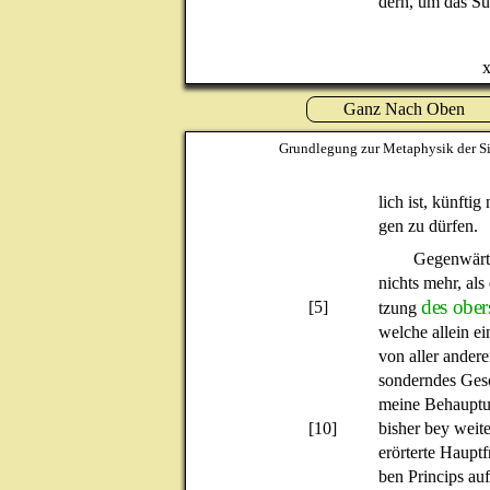
dern, um das Su
x
Ganz Nach Oben
Grundlegung zur Metaphysik der Si
lich ist, künfti
gen zu dürfen.
Gegenwärti
nichts mehr, al
des ober
[5]
tzung
welche allein ei
von aller ander
sonderndes Ges
meine Behauptun
[10]
bisher bey wei
erörterte Haupt
ben Princips auf