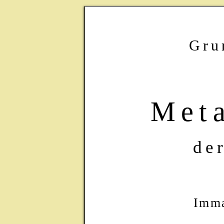
Gru
Met
de
Imma