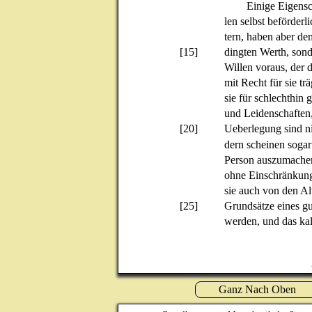
Einige Eigensc
len selbst beförderl
tern, haben aber de
[15]
dingten Werth, son
Willen voraus, der 
mit Recht für sie trä
sie für schlechthin 
und Leidenschaften
[20]
Ueberlegung sind nic
dern scheinen soga
Person auszumachen; 
ohne Einschränkung 
sie auch von den A
[25]
Grundsätze eines gu
werden, und das kal
Ganz Nach Oben