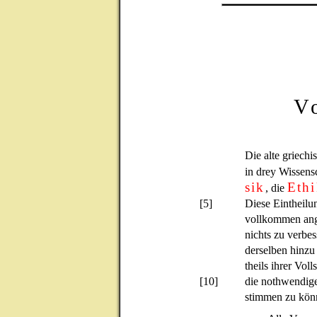
V
Die alte griechi
in drey Wissens
sik
Eth
, die
[5]
Diese Eintheilun
vollkommen ang
nichts zu verbes
derselben hinzu 
theils ihrer Voll
[10]
die nothwendige
stimmen zu kön