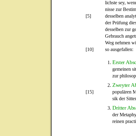
lichste sey, w
nisse zur Besti
[5]
desselben analy
der Prüfung die
desselben zur g
Gebrauch angetr
Weg nehmen will
[10]
so ausgefallen:
Erster Absc
1.
gemeinen sit
zur philosop
Zweyter Ab
2.
[15]
populären M
sik der Sitte
Dritter Abs
3.
der Metaphys
reinen pract