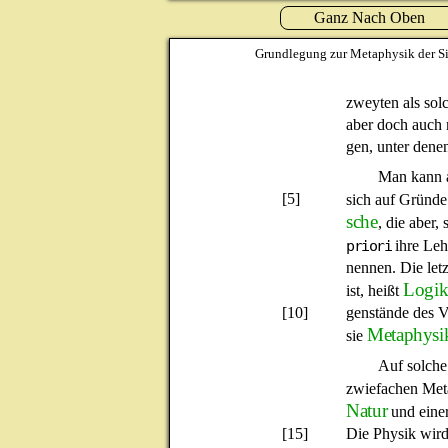
Ganz Nach Oben
Grundlegung zur Metaphysik der Si
zweyten als solc
aber doch auch
gen, unter denen
Man kann al
[5]
sich auf Gründe
sche
, die aber,
priori
ihre Leh
nennen. Die letz
Logi
ist, heißt
[10]
genstände des V
Metaphysi
sie
Auf solche 
zwiefachen Met
Natur
und eine
[15]
Die Physik wird