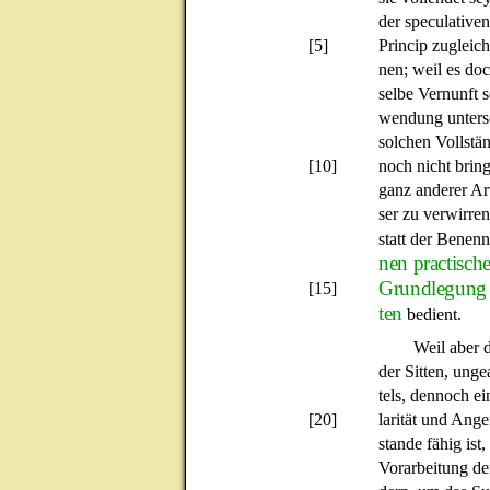
der speculative
[5]
Princip zugleic
nen; weil es do
selbe Vernunft s
wendung unters
solchen Vollstän
[10]
noch nicht brin
ganz anderer Ar
ser zu verwirre
statt der Benen
nen practisch
Grundlegung 
[15]
ten
bedient.
Weil aber 
der Sitten, ung
tels, dennoch e
[20]
larität und Ang
stande fähig ist,
Vorarbeitung d