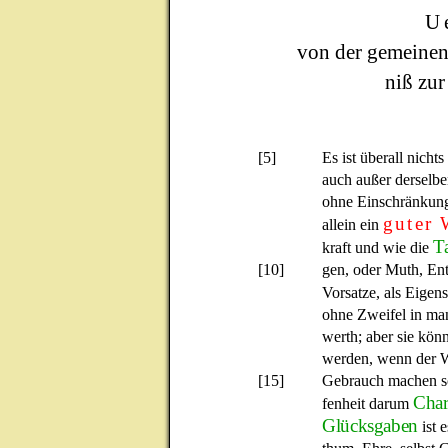
U
von der gemeinen 
niß zur
[5]
Es ist überall nichts
auch außer derselb
ohne Einschränkung 
guter 
allein ein
Ta
kraft und wie die
[10]
gen, oder Muth, Ent
Vorsatze, als Eigen
ohne Zweifel in ma
werth; aber sie kön
werden, wenn der W
[15]
Gebrauch machen so
Char
fenheit darum
Glücksgaben
ist 