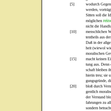
[5]
wodurch Gegens
werden, vorträg
Sitten soll die 
rein
möglichen
nicht die Hand
[10]
menschlichen Wo
tentheils aus d
Daß in der allg
heit (wiewol wi
moralischen Ges
[15]
macht keinen E
tung aus. Denn 
schaft bleiben i
hierin treu; sie
gungsgründe, die
[20]
bloß durch Vern
gentlich moralis
der Verstand bl
fahrungen zu al
sondern betrach