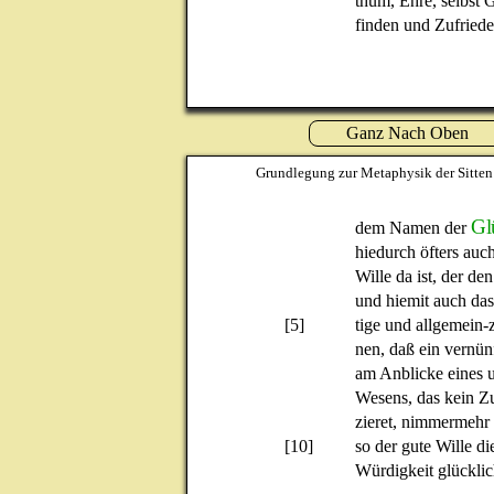
thum, Ehre, selbst
finden und Zufriede
Ganz Nach Oben
Grundlegung zur Metaphysik der Sitten
Gl
dem Namen der
hiedurch öfters auc
Wille da ist, der d
und hiemit auch das
[5]
tige und allgemein
nen, daß ein vernün
am Anblicke eines 
Wesens, das kein Zu
zieret, nimmermehr
[10]
so der gute Wille d
Würdigkeit glückli