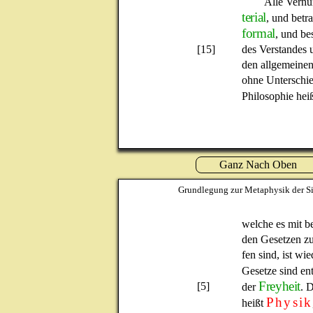
Alle Vernu
terial
, und betr
formal
, und be
[15]
des Verstandes 
den allgemeine
ohne Unterschie
Philosophie hei
Ganz Nach Oben
Grundlegung zur Metaphysik der Si
welche es mit 
den Gesetzen zu
fen sind, ist w
Gesetze sind en
Freyheit
[5]
der
. 
Physik
heißt