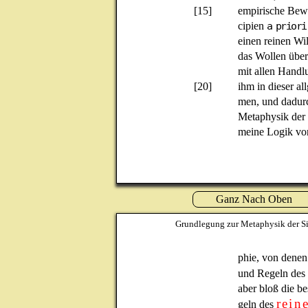
[15]
empirische Bewe
cipien
a priori
einen reinen Wi
das Wollen über
mit allen Hand
[20]
ihm in dieser 
men, und dadurc
Metaphysik der S
meine Logik von
Ganz Nach Oben
Grundlegung zur Metaphysik der Si
phie, von denen
und Regeln de
aber bloß die 
rein
geln des