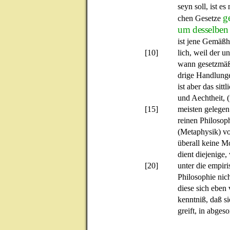
seyn soll, ist es
g
chen Gesetze
um desselben 
ist jene Gemäßhe
[10]
lich, weil der u
wann gesetzmäß
drige Handlung
ist aber das sitt
und Aechtheit, 
[15]
meisten gelegen 
reinen Philosop
(Metaphysik) vo
überall keine Mo
dient diejenige,
[20]
unter die empir
Philosophie nic
diese sich eben
kenntniß, daß s
greift, in abges