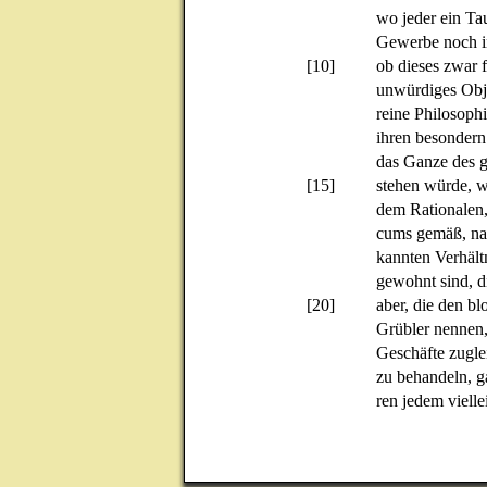
wo jeder ein Tau
Gewerbe noch in
[10]
ob dieses zwar 
unwürdiges Obje
reine Philosophi
ihren besondern
das Ganze des g
[15]
stehen würde, w
dem Rationalen
cums gemäß, nac
kannten Verhält
gewohnt sind, d
[20]
aber, die den bl
Grübler nennen
Geschäfte zuglei
zu behandeln, ga
ren jedem vielle