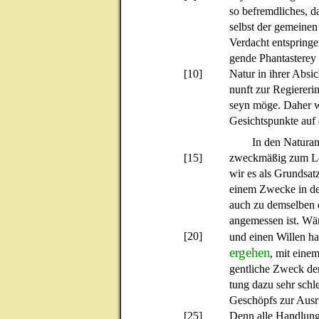
so befremdliches, d
selbst der gemeinen
Verdacht entspringe
gende Phantasterey
[10]
Natur in ihrer Absi
nunft zur Regiereri
seyn möge. Daher w
Gesichtspunkte auf 
In den Naturanl
[15]
zweckmäßig zum Le
wir es als Grundsat
einem Zwecke in de
auch zu demselben 
angemessen ist. Wä
[20]
und einen Willen ha
ergehen
, mit eine
gentliche Zweck der 
tung dazu sehr schle
Geschöpfs zur Ausri
[25]
Denn alle Handlunge