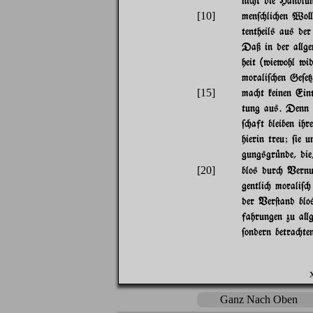
ni"t die Handlu
[10]
men$"li"en Wo}e
tentheils aus de
Daß in der a}ge
heit (wiewohl wi
morali$"en Ge$e{
[15]
ma"t keinen Ein
tung aus. Denn 
$"aft bleiben ih
hierin treu; $ie 
gungsgr|nde, die
[20]
blos dur" Vernu
gentli" morali$" 
der Ver@and blo
fahrungen zu a}g
$ondern betra"te
Ganz Nach Oben