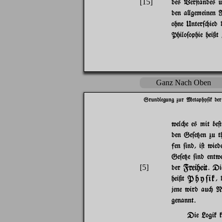
[15]
des Ver@andes u
den a}gemeinen 
ohne Unter$"ied 
Philo$ophie heißt
Ganz Nach Oben
Grundlegung zur Metaphy$ik der
wel"e es mit be
den Ge$e{en zu t
fen $ind, i@ wie
Ge$e{e $ind entw
Freiheit
[5]
der
. Di
Phy$ik
heißt
, 
jene wird au" Na
genannt.
Die Logik k