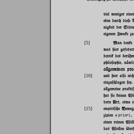
viel weniger eine
eben dur" die$e
nigkeit der Sitt
eigenen Zwe#e zu
[5]
Man denke 
was hier gefode
devtik des ber|h
philo$ophie, n%m
a}gemeinen pra
[10]
und hier al$o ni
einzu$"lagen $ey.
a}gemeine prakti
hat $ie keinen Wi
dern Art, etwa e
[15]
empiri$"e Beweg
zipien
a priori,
einen reinen Wi}
das Wo}en |berh