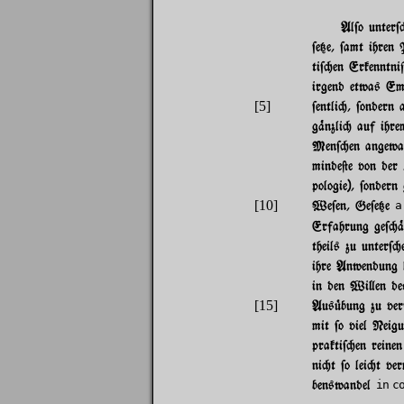
Al$o unter$
$e{e, $amt ihren 
ti$"en Erkenntni
irgend etwas Emp
[5]
$entli", $ondern 
g%nzli" auf ihre
Men$"en angewand
minde@e von der 
pologie), $ondern
[10]
We$en, Ge$e{e
a
Erfahrung ge$"%r
theils zu unter$"
ihre Anwendung h
in den Wi}en d
[15]
Aus|bung zu ver$
mit $o viel Neigu
prakti$"en reine
ni"t $o lei"t ver
benswandel
in c