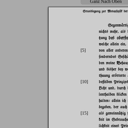
Ganz Nach Oben
Grundlegung zur Metaphy$ik der
Gegenw%rti
ni"ts mehr, als
des ober@
{ung
wel"e a}ein ein,
[5]
von a}er anderen
$onderndes Ge$"
den meine Behaup
und bisher bey 
thuung er~rtert
[10]
de=elben Prinzip
Li"t und, dur" d
lenthalben bli#en
halten: a}ein i"
begeben, der au"
[15]
als gemeinn|{ig 
keit im Gebrau"e
li"keit eines Pr