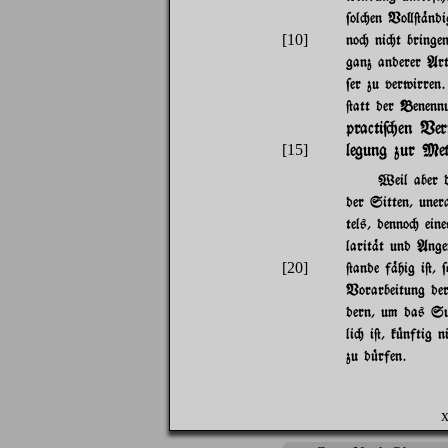
$ol"en Vo}@%ndig
[10]
no" ni"t bringe
ganz anderer Art
$er zu verwirren
@att der Benenn
practi$"en Ver
legung zur Met
[15]
Weil aber d
der Sitten, uner
tels, denno" ei
larit%t und Ang
[20]
@ande f%hig i@, $
Vorarbeitung de
dern, um das Su
li" i@, k|nftig 
zu d|rfen.
x