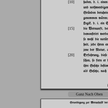
[10]
haben, d. i. eine
und nothwendige
Gr|nden beruhete
genommen w%ren;
Logik, d. i. ein
[15]
die Vernunft, de
demon@rirt werd
$o wohl die nat|r
heit, jede ihren 
jene der Natur, 
[20]
Erfahrung, die$
$"en, $o fern er
ihre Ge$e{e be@i
als Ge$e{e, na" 
Ganz Nach Oben
Grundlegung zur Metaphy$ik der