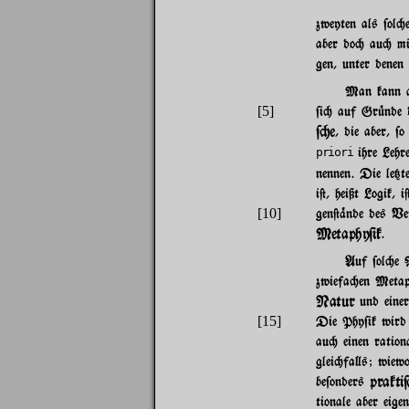
zweyten als $ol"
aber do" au" m
gen, unter denen 
Man kann a}
[5]
$i" auf Gr|nde 
$"e
, die aber, $
ihre Lehre
priori
nennen. Die le{te
i@, heißt Logik, 
[10]
gen@%nde des Ver
Metaphy$ik
.
Auf $ol"e W
zwiefa"en Metap
Natur
und eine
[15]
Die Phy$ik wird 
au" einen rationa
glei"fa}s; wiewo
prakti
be$onders
tionale aber eige