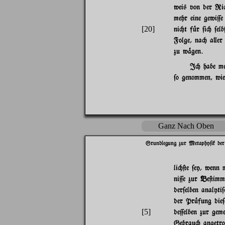
weis von der Ri"t
mehr eine gewi=e
[20]
ni"t f|r $i" $el
Folge, na" a}er
zu w%gen.
I" habe me
$o genommen, wie
Ganz Nach Oben
Grundlegung zur Metaphy$ik der
li"@e $ey, wenn
ni=e zur Be@imm
der$elben analyt
der Pr|fung die
[5]
de=elben zur geme
Gebrau" angetro'