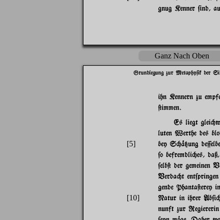
gnug Kenner $ind, au
Ganz Nach Oben
Grundlegung zur Metaphy$ik der Si
ihn Kennern zu empfe
@immen.
Es liegt glei"w
luten Werthe des bl
[5]
bey S"%{ung de=elbe
$o befremdli"es, da
$elb@ der gemeinen V
Verda"t ent$pringen 
gende Phanta@erey i
[10]
Natur in ihrer Ab$i
nunft zur Regiererin
$eyn m~ge. Daher wo