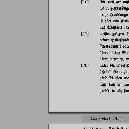
[10]
li", weil der un
wann ge$e{m%ßige
drige Handlunge
i@ aber das $ittl
und Ae"theit (w
[15]
mei@en gelegen i@
reinen Philo$ophi
(Metaphy$ik) vor
|bera} keine Mora
dient diejenige, 
[20]
unter die empiri
Philo$ophie ni"t
die$e $i" eben v
ni=e, daß $ie, wa
greift, in abge$
Ganz Nach Oben
Grundlegung zur Metaphy$ik der