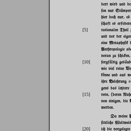
dert wird und de
$on nur St|mper 
hier do" nur, o
$"aft es erfoder
[5]
rationalen Theil 
und vor der eige
eine Metaphy$ik 
Anthropologie ab
voran zu $"i#en,
[10]
$orgf%ltig ges%u
wie viel reine V
k~nne und aus we
ihre Belehrung
a
gens das le{tere
[15]
rern, (deren Nah
von einigen, die 
werden.
Da meine Ab
$ittli"e Weltweis
[20]
i" die vorgelegt