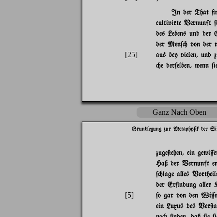
In der That +n
cultivirte Vernunft 
des Lebens und der Gl
der Men$" von der w
[25]
aus bey vielen, und
"e der$elben, wenn $i
Ganz Nach Oben
Grundlegung zur Metaphy$ik der Si
zuge@ehen, ein gewi
Haß der Vernunft en
$"lage a}es Vortheil
der Er+ndung a}er K
[5]
$o gar von den Wi=e
ein Luxus des Ver@an
no" +nden, daß $ie 