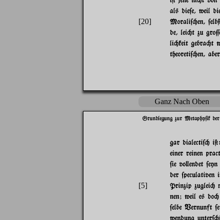
als die$e, weil 
[20]
Morali$"en, $el
de, lei"t zu gro
li"keit gebra"t 
theoreti$"en, ab
Ganz Nach Oben
Grundlegung zur Metaphy$ik der
gar dialecti$" i@
einer reinen pra
$ie vo}endet $eyn
der $peculativen 
[5]
Prinzip zuglei" 
nen; weil es do
$elbe Vernunft $
wendung unter$"i