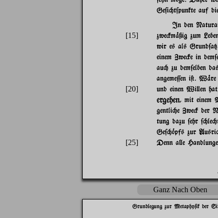
Ge$i"t$punkte auf di
In den Naturanl
[15]
zwe#m%ßig zum Leben
wir es als Grund$a{
einem Zwe#e in dem$
au" zu dem$elben da
angeme=en i@. W%re
[20]
und einen Wi}en hat
ergehen
, mit einem 
gentli"e Zwe# der Na
tung dazu $ehr $"le"
Ge$"~pfs zur Ausri"t
[25]
Denn a}e Handlungen
Ganz Nach Oben
Grundlegung zur Metaphy$ik der Si