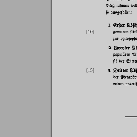
Weg nehmen wi}.
$o ausgefa}en:
Er@er Ab$"
1.
[10]
gemeinen $it
zur philo$oph
Zweyter Ab
2.
popul%ren Mo
$ik der Sitte
Dritter Ab$
[15]
3.
der Metaphy$
reinen pract