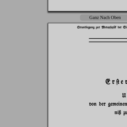
Ganz Nach Oben
Grundlegung zur Metaphy$ik der Si
Er@e
U
von der gemeinen
niß z