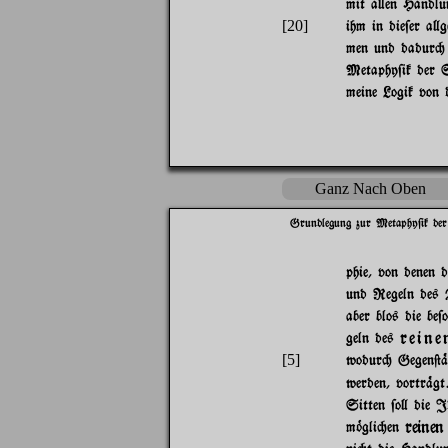
mit a}en Handlu
[20]
ihm in die$er a}
men und dadur" u
Metaphy$ik der S
meine Logik von 
Ganz Nach Oben
Grundlegung zur Metaphy$ik der
phie, von denen 
und Regeln des
aber blos die be
reine
geln des
[5]
wodur" Gegen@%
werden, vortr%gt
Sitten $o} die I
reinen
m~gli"en