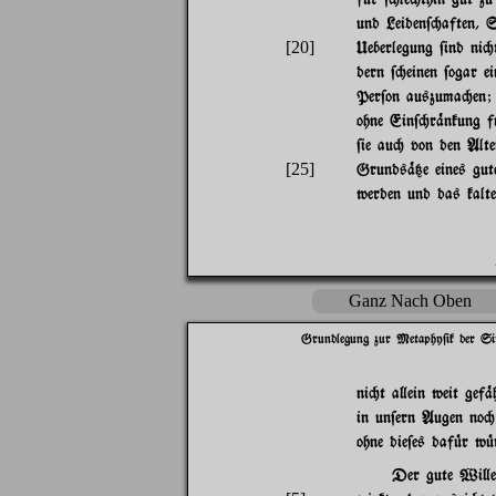
und Leiden$"aften, 
[20]
Ueberlegung $ind ni"t
dern $"einen $ogar e
Per$on auszuma"en; a
ohne Ein$"r%nkung f|
$ie au" von den Alte
[25]
Grunds%{e eines gut
werden und das kalt
Ganz Nach Oben
Grundlegung zur Metaphy$ik der Si
ni"t a}ein weit gef%
in un$ern Augen no"
ohne die$es daf|r w|
Der gute Wi}e 