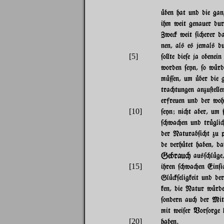
|ben hat und die gan
ihm weit genauer dur
Zwe# weit $i"erer d
nen, als es jemals 
[5]
$o}te die$e ja obenei
worden $eyn, $o w|rd
m|=en, um |ber die 
tra"tungen anzu@e}en
erfreuen und der woh
[10]
$eyn; ni"t aber, um 
$"wa"en und tr|gli"
der Naturab$i"t zu 
de verh|tet haben, 
Gebrau"
aus$"l|ge,
[15]
ihren $"wa"en Ein$i
Gl|#$eligkeit und de
ken, die Natur w|rd
$ondern au" der Mit
mit wei$er Vor$orge 
[20]
haben.