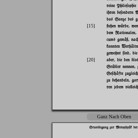
reine Philo$ophie
ihren be$ondern 
das Ganze des ge
[15]
@ehen w|rde, wen
dem Rationalen,
cums gem%ß, na" 
kannten Verh%ltn
gewohnt $ind, di
[20]
aber, die den blo
Gr|bler nennen,
Ge$"%fte zuglei" 
zu behandeln, gar
ren jedem vie}ei"
Ganz Nach Oben
Grundlegung zur Metaphy$ik der