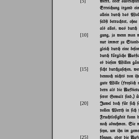
[5]
wirkt, oder ausri"te
Errei"ung irgend ein
a}ein dur" das Wo}e
$elb@ betra"tet, ohn
als a}es, was dur" 
[10]
gung, ja wenn man 
nur immer zu Stand
glei" dur" eine be$
dur" k%rgli"e Aus@a
es die$em Wi}en g%n
[15]
$i"t dur"zu$e{en, we
denno" ni"ts von ih
gute Wi}e (freyli" 
dern als die Aufbietu
$erer Gewalt $ind,) |
[20]
Juwel do" f|r $i" $e
vo}en Werth in $i" $
Fru"tlo$igkeit kann 
no" abnehmen. Sie w
$eyn, um ihn im geme
[25]
k~nnen, oder die Auf