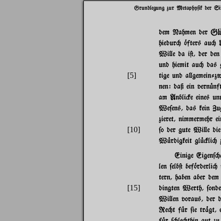
Grundlegung zur Metaphy$ik der Si
Gl|
dem Nahmen der
hiedur" ~fters au" 
Wi}e da i@, der den
und hiemit au" das g
[5]
tige und a}gemein-z
nen: daß ein vern|nf
am Anbli#e eines un
We$ens, das kein Zu
zieret, nimmermehr 
[10]
$o der gute Wi}e die
W|rdigkeit gl|#li" 
Einige Eigen$"
len $elb@ bef~rderli"
tern, haben aber dem
[15]
dingten Werth, $onde
Wi}en voraus, der d
Re"t f|r $ie tr%gt, e
f|r $"le"thin gut zu