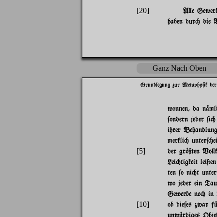
[20]
A}e Gewerb
haben dur" die V
Ganz Nach Oben
Grundlegung zur Metaphy$ik der
wonnen, da n%ml
$ondern jeder $i"
ihrer Behandlun
merkli" unter$"ei
[5]
der gr~ßten Vo}
Lei"tigkeit lei@
ten $o ni"t unter
wo jeder ein Tau$
Gewerbe no" in 
[10]
ob die$es zwar f
unw|rdiges Objek