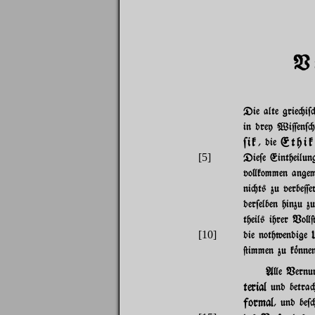
V
Die alte grie"i$"
in drey Wi=en$
$ik
Ethik
, die
[5]
Die$e Eintheilu
vo}kommen angem
ni"ts zu verbe=e
der$elben hinzu 
theils ihrer Vo}@
[10]
die nothwendige 
@immen zu k~nnen
A}e Vernun
terial
und betra"t
formal
, und be$