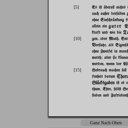
[5]
Es i@ |bera} ni"ts 
au" außer der$elben 
ohne Ein$"r%nkung f|
guter W
a}ein ein
Ta
kraft und wie die
[10]
gen, oder Muth, Ent$
Vor$a{e, als Eigen$
ohne Zweifel in man
werth; aber $ie k~nn
werden, wenn der Wi
[15]
Gebrau" ma"en $o} 
Chara
fenheit darum
Gl|#sgaben
i@ es 
thum, Ehre, $elb@ G
+nden und Zufriedenh
Ganz Nach Oben