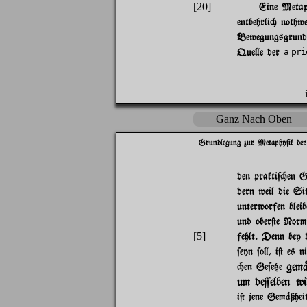
[20]
Eine Metaph
entbehrli" nothw
Bewegungsgrunde
Que}e der
a pri
Ganz Nach Oben
Grundlegung zur Metaphy$ik der
den prakti$"en G
dern weil die Sit
unterworfen bleib
und ober@e Norm 
[5]
fehlt. Denn bey
$eyn $o}, i@ es n
gem
"en Ge$e{e
um de=elben wi
i@ jene Gem%ßhei