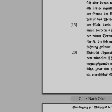
$i" aber daran n
a}e |brige eigent
der Grund der Ve
Natur des Men$"
[15]
der Welt, darin 
m|=e, $ondern
a 
der reinen Vernu
$"rift, die $i" 
fahrung gr|ndet 
[20]
Betra"t a}gemein
dem minde@en The
wegungsgrunde n
@|{t, zwar eine 
ein morali$"es G
Ganz Nach Oben
Grundlegung zur Metaphy$ik der