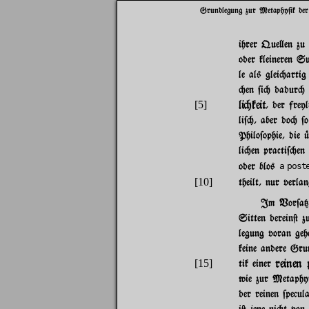
Grundlegung zur Metaphy$ik der
ihrer Que}en zu
oder kleineren Su
le als glei"arti
"en $i" dadur"
li"keit
[5]
, der frey
li$", aber do" $o
Philo$ophie, die 
li"en practi$"en
oder blos
a post
[10]
theilt, nur verla
Im Vor$a{e
Sitten derein@ z
legung voran geh
keine andere Grun
reinen
[15]
tik einer
wie zur Metaphy$i
der reinen $pecul
i@ jene ni"t von