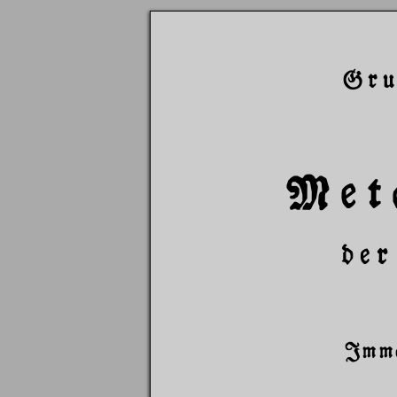
Gru
Met
de
Imma