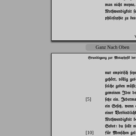
man ni"t meyne,
Nothwendigkeit $
philo$ophie zu be
Ganz Nach Oben
Grundlegung zur Metaphy$ik der
nur empiri$" $ey
geh~rt, v~}ig ge
$ol"e geben m|=e
gemeinen Idee de
[5]
$e{e ein. Jederm
ein Ge$e{, wenn 
einer Verbindli"ke
Nothwendigkeit b
Gebot: du $o}t n
[10]
f|r Men$"en gelt