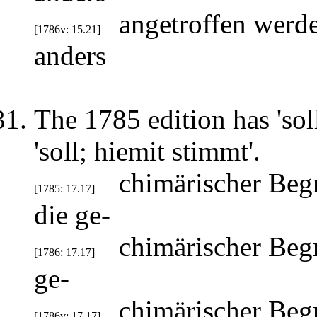
angetroffen werde
[1786v: 15.21]
anders
The 1785 edition has 'sol
'soll; hiemit stimmt'.
chimärischer Begr
[1785: 17.17]
die ge-
chimärischer Begr
[1786: 17.17]
ge-
chimärischer Begr
[1786v: 17.17]