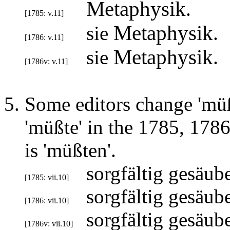
Metaphysik
.
[1785: v.11]
Metaphysik
sie
.
[1786: v.11]
Metaphysik
sie
.
[1786v: v.11]
Some editors change 'müßt
'müßte' in the 1785, 1786
is 'müßten'.
sorgfältig gesäub
[1785: vii.10]
sorgfältig gesäub
[1786: vii.10]
sorgfältig gesäub
[1786v: vii.10]