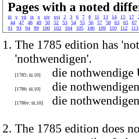
Pages with a noted diff
iii
v
vii
ix
x
xiv
xvi
2
3
6
7
8
11
13
14
15
17
44
47
48
49
50
52
53
54
55
56
57
58
63
65
67
91
93
94
99
100
102
104
105
106
109
110
112
113
The 1785 edition has 'not
'nothwendigen'.
die nothwendige U
[1785: iii.10]
die nothwendigen
[1786: iii.10]
die nothwendigen
[1786v: iii.10]
The 1785 edition does not