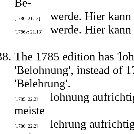
Be-
werde. Hier kann
[1786: 21.13]
werde. Hier kann
[1786v: 21.13]
The 1785 edition has 'lo
'Belohnung', instead of 1
'Belehrung'.
lohnung aufricht
[1785: 22.2]
meiste
lehrung aufrichti
[1786: 22.2]