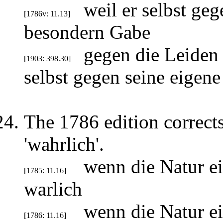
weil er selbst geg
[1786v: 11.13]
besondern Gabe
gegen die Leiden a
[1903: 398.30]
selbst gegen seine eigene
The 1786 edition corrects 
'wahrlich'.
wenn die Natur e
[1785: 11.16]
warlich
wenn die Natur e
[1786: 11.16]