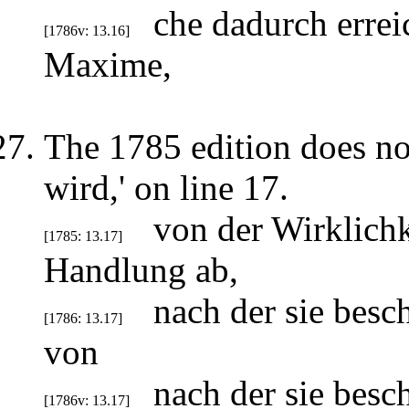
che dadurch errei
[1786v: 13.16]
Maxime,
The 1785 edition does no
wird,' on line 17.
von der Wirklichk
[1785: 13.17]
Handlung ab,
nach der sie besc
[1786: 13.17]
von
nach der sie besc
[1786v: 13.17]