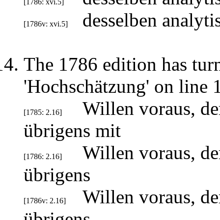
[1786: xvi.5]
desselben analyt
[1786v: xvi.5]
The 1786 edition has turn
'Hochschätzung' on line 
Willen voraus, de
[1785: 2.16]
übrigens mit
Willen voraus, d
[1786: 2.16]
übrigens
Willen voraus, d
[1786v: 2.16]
übrigens