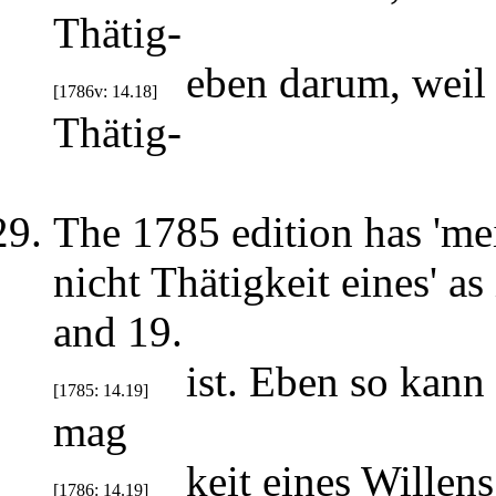
Thätig-
eben darum, weil
[1786v: 14.18]
Thätig-
The 1785 edition has 'mei
nicht Thätigkeit eines' as
and 19.
ist. Eben so kann
[1785: 14.19]
mag
keit eines Willens
[1786: 14.19]