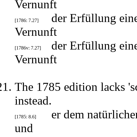
Vernunft
der Erfüllung ei
[1786: 7.27]
Vernunft
der Erfüllung ei
[1786v: 7.27]
Vernunft
The 1785 edition lacks 's
instead.
er dem natürlich
[1785: 8.6]
und